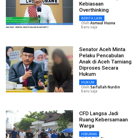
Kebiasaan
Overthinking
BERITA LAIN
Oleh
Asmaul Husna
baru saja
Senator Aceh Minta
Pelaku Pencabulan
Anak di Aceh Tamiang
Diproses Secara
Hukum
HUKUM
Oleh
Saifullah Nurdin
baru saja
CFD Langsa Jadi
Ruang Kebersamaan
Warga
HIBURAN