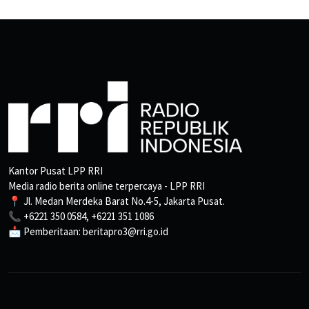
Kantor Pusat LPP RRI
Media radio berita online terpercaya - LPP RRI
📍 Jl. Medan Merdeka Barat No.4-5, Jakarta Pusat.
📞 +6221 350 0584, +6221 351 1086
📩 Pemberitaan: beritapro3@rri.go.id