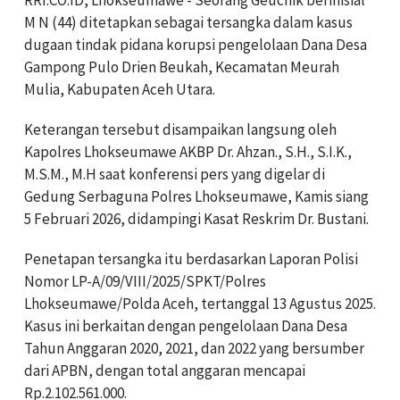
RRI.CO.ID, Lhokseumawe - Seorang Geuchik berinisial
M N (44) ditetapkan sebagai tersangka dalam kasus
dugaan tindak pidana korupsi pengelolaan Dana Desa
Gampong Pulo Drien Beukah, Kecamatan Meurah
Mulia, Kabupaten Aceh Utara.
Keterangan tersebut disampaikan langsung oleh
Kapolres Lhokseumawe AKBP Dr. Ahzan., S.H., S.I.K.,
M.S.M., M.H saat konferensi pers yang digelar di
Gedung Serbaguna Polres Lhokseumawe, Kamis siang
5 Februari 2026, didampingi Kasat Reskrim Dr. Bustani.
Penetapan tersangka itu berdasarkan Laporan Polisi
Nomor LP-A/09/VIII/2025/SPKT/Polres
Lhokseumawe/Polda Aceh, tertanggal 13 Agustus 2025.
Kasus ini berkaitan dengan pengelolaan Dana Desa
Tahun Anggaran 2020, 2021, dan 2022 yang bersumber
dari APBN, dengan total anggaran mencapai
Rp.2.102.561.000.