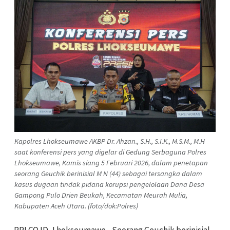
Kapolres Lhokseumawe AKBP Dr. Ahzan., S.H., S.I.K., M.S.M., M.H
saat konferensi pers yang digelar di Gedung Serbaguna Polres
Lhokseumawe, Kamis siang 5 Februari 2026, dalam penetapan
seorang Geuchik berinisial M N (44) sebagai tersangka dalam
kasus dugaan tindak pidana korupsi pengelolaan Dana Desa
Gampong Pulo Drien Beukah, Kecamatan Meurah Mulia,
Kabupaten Aceh Utara. (foto/dok:Polres)