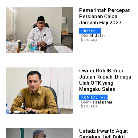
Pemerintah Percepat
Persiapan Calon
Jamaah Haji 2027
INFO HAJI
Oleh
M. Jafar
baru saja
Owner Roti IB Rugi
Jutaan Rupiah, Diduga
Ulah OTK yang
Mengaku Sales
KRIMINALITAS
Oleh
Faisal Bahari
baru saja
Ustadz Irwanto Aqur:
Sedekah Jadi Bukti