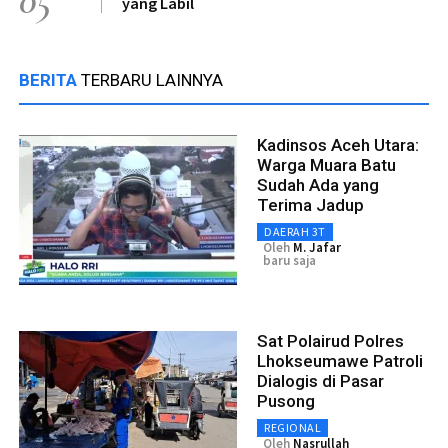
05
yang Labil
BERITA
TERBARU LAINNYA
Kadinsos Aceh Utara:
Warga Muara Batu
Sudah Ada yang
Terima Jadup
DAERAH 3T
Oleh
M. Jafar
baru saja
Sat Polairud Polres
Lhokseumawe Patroli
Dialogis di Pasar
Pusong
REGIONAL
Oleh
Nasrullah