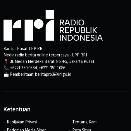
Kantor Pusat LPP RRI
Media radio berita online terpercaya - LPP RRI
📍 Jl. Medan Merdeka Barat No.4-5, Jakarta Pusat.
📞 +6221 350 0584, +6221 351 1086
📩 Pemberitaan: beritapro3@rri.go.id
Ketentuan
Kebijakan Privasi
Tentang Kami
Pedoman Media Siber
Peta Situs