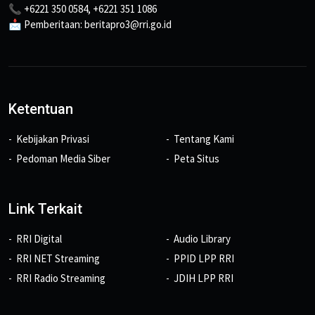
📞 +6221 350 0584, +6221 351 1086
📩 Pemberitaan: beritapro3@rri.go.id
Ketentuan
Kebijakan Privasi
Tentang Kami
Pedoman Media Siber
Peta Situs
Link Terkait
RRI Digital
Audio Library
RRI NET Streaming
PPID LPP RRI
RRI Radio Streaming
JDIH LPP RRI