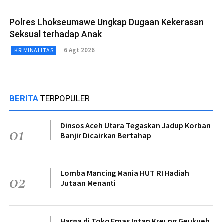
Polres Lhokseumawe Ungkap Dugaan Kekerasan
Seksual terhadap Anak
6 Agt 2026
KRIMINALITAS
BERITA
TERPOPULER
Dinsos Aceh Utara Tegaskan Jadup Korban
01
Banjir Dicairkan Bertahap
Lomba Mancing Mania HUT RI Hadiah
02
Jutaan Menanti
Harga di Toko Emas Intan Kreung Geukueh