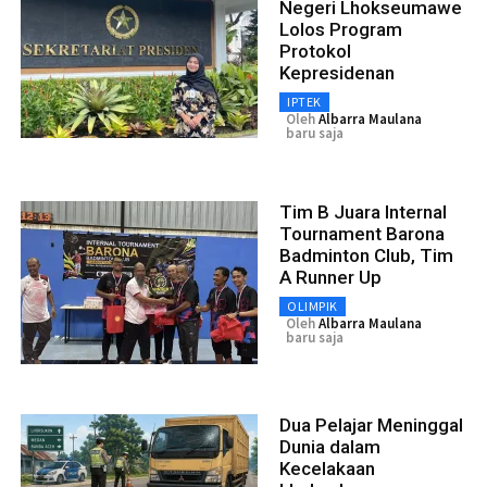
Negeri Lhokseumawe
Lolos Program
Protokol
Kepresidenan
IPTEK
Oleh
Albarra Maulana
baru saja
Tim B Juara Internal
Tournament Barona
Badminton Club, Tim
A Runner Up
OLIMPIK
Oleh
Albarra Maulana
baru saja
Dua Pelajar Meninggal
Dunia dalam
Kecelakaan