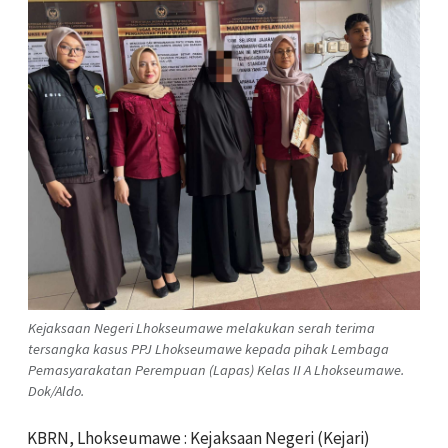
Kejaksaan Negeri Lhokseumawe melakukan serah terima
tersangka kasus PPJ Lhokseumawe kepada pihak Lembaga
Pemasyarakatan Perempuan (Lapas) Kelas II A Lhokseumawe.
Dok/Aldo.
KBRN, Lhokseumawe : Kejaksaan Negeri (Kejari)