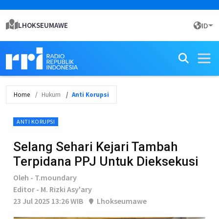
LHOKSEUMAWE
ID
Home
Hukum
Anti Korupsi
ANTI KORUPSI
Selang Sehari Kejari Tambah
Terpidana PPJ Untuk Dieksekusi
Oleh - T.moundary
Editor - M. Rizki Asy'ary
23 Jul 2025 13:26 WIB
Lhokseumawe