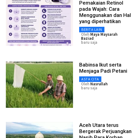
Pemakaian Retinol
pada Wajah: Cara
Menggunakan dan Hal
yang diperhatikan
BERITA LAIN
Oleh
Maya Maysarah
Baziad
baru saja
Babinsa Ikut serta
Menjaga Padi Petani
ASTA CITA
Oleh
Nasrullah
baru saja
Aceh Utara terus
Bergerak Perjuangkan
Nasib Para Korban