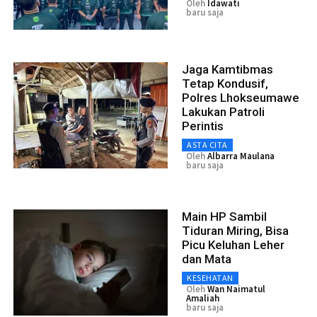
Oleh
Idawati
baru saja
Jaga Kamtibmas
Tetap Kondusif,
Polres Lhokseumawe
Lakukan Patroli
Perintis
ASTA CITA
Oleh
Albarra Maulana
baru saja
Main HP Sambil
Tiduran Miring, Bisa
Picu Keluhan Leher
dan Mata
KESEHATAN
Oleh
Wan Naimatul
Amaliah
baru saja