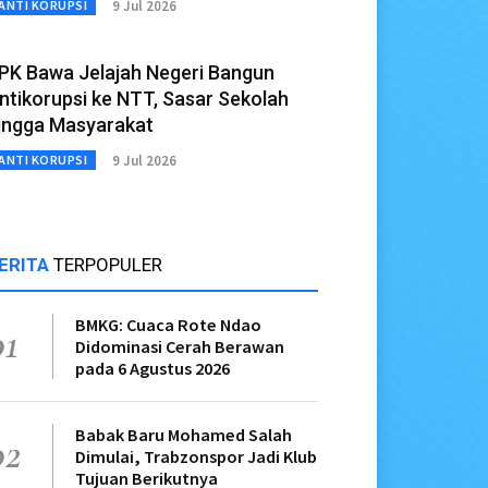
9 Jul 2026
ANTI KORUPSI
PK Bawa Jelajah Negeri Bangun
ntikorupsi ke NTT, Sasar Sekolah
ingga Masyarakat
9 Jul 2026
ANTI KORUPSI
ERITA
TERPOPULER
BMKG: Cuaca Rote Ndao
01
Didominasi Cerah Berawan
pada 6 Agustus 2026
Babak Baru Mohamed Salah
02
Dimulai, Trabzonspor Jadi Klub
Tujuan Berikutnya