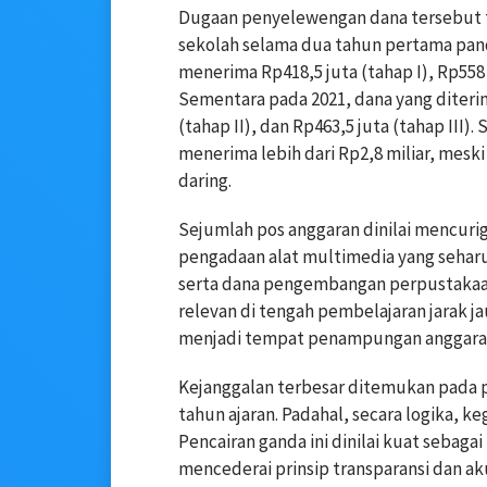
Dugaan penyelewengan dana tersebut t
sekolah selama dua tahun pertama pan
menerima Rp418,5 juta (tahap I), Rp558 j
Sementara pada 2021, dana yang diterim
(tahap II), dan Rp463,5 juta (tahap III)
menerima lebih dari Rp2,8 miliar, mesk
daring.
Sejumlah pos anggaran dinilai mencurig
pengadaan alat multimedia yang seharu
serta dana pengembangan perpustakaan
relevan di tengah pembelajaran jarak jau
menjadi tempat penampungan anggaran 
Kejanggalan terbesar ditemukan pada p
tahun ajaran. Padahal, secara logika, k
Pencairan ganda ini dinilai kuat sebaga
mencederai prinsip transparansi dan ak