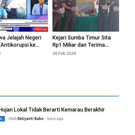
a Jelajah Negeri
Kejari Sumba Timur Sita
Antikorupsi ke
Rp1 Miliar dan Terima
sar Sekolah hingga
Pengembalian Kerugian
6
26 Feb 2026
akat
Negara
ujan Lokal Tidak Berarti Kemarau Berakhir
Oleh
Deliyanti Babo
baru saja
TA