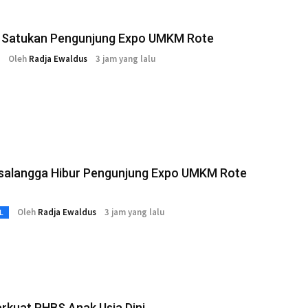
i Satukan Pengunjung Expo UMKM Rote
Oleh
Radja Ewaldus
3 jam yang lalu
salangga Hibur Pengunjung Expo UMKM Rote
Oleh
Radja Ewaldus
3 jam yang lalu
L
rkuat PHBS Anak Usia Dini