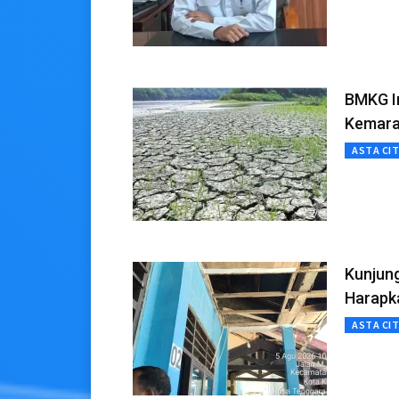
BMKG In
Kemara
ASTA CI
Kunjun
Harapka
ASTA CI