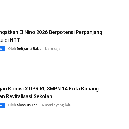
gatkan El Nino 2026 Berpotensi Perpanjang
u di NTT
Oleh
Deliyanti Babo
baru saja
TA
gan Komisi X DPR RI, SMPN 14 Kota Kupang
n Revitalisasi Sekolah
Oleh
Aloysius Tani
6 menit yang lalu
TA