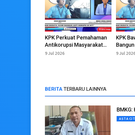
KPK Perkuat Pemahaman
KPK Baw
Antikorupsi Masyarakat
Bangun 
NTT Melalui Pendidikan
NTT, Sa
9 Jul 2026
9 Jul 202
Integritas
Masyar
BERITA
TERBARU LAINNYA
BMKG: H
ASTA CI