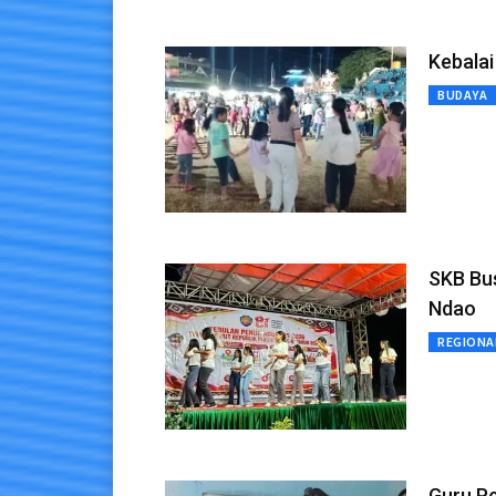
Kebala
BUDAYA
SKB Bu
Ndao
REGIONA
Guru Pe