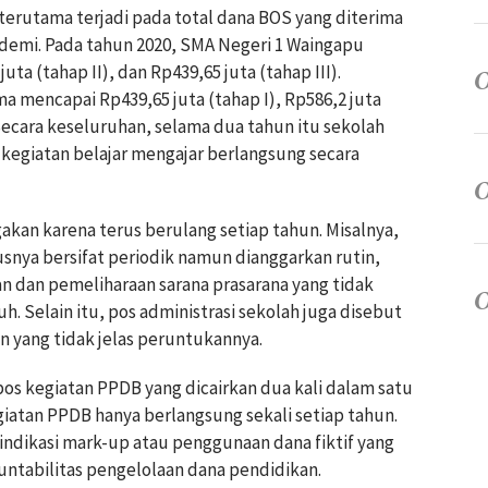
erutama terjadi pada total dana BOS yang diterima
demi. Pada tahun 2020, SMA Negeri 1 Waingapu
uta (tahap II), dan Rp439,65 juta (tahap III).
a mencapai Rp439,65 juta (tahap I), Rp586,2 juta
. Secara keseluruhan, selama dua tahun itu sekolah
i kegiatan belajar mengajar berlangsung secara
akan karena terus berulang setiap tahun. Misalnya,
snya bersifat periodik namun dianggarkan rutin,
 dan pemeliharaan sarana prasarana yang tidak
h. Selain itu, pos administrasi sekolah juga disebut
yang tidak jelas peruntukannya.
os kegiatan PPDB yang dicairkan dua kali dalam satu
egiatan PPDB hanya berlangsung sekali setiap tahun.
i indikasi mark-up atau penggunaan dana fiktif yang
untabilitas pengelolaan dana pendidikan.