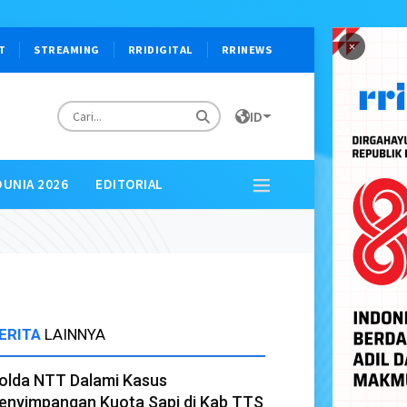
×
T
STREAMING
RRIDIGITAL
RRINEWS
ID
DUNIA 2026
EDITORIAL
ERITA
LAINNYA
olda NTT Dalami Kasus
enyimpangan Kuota Sapi di Kab TTS