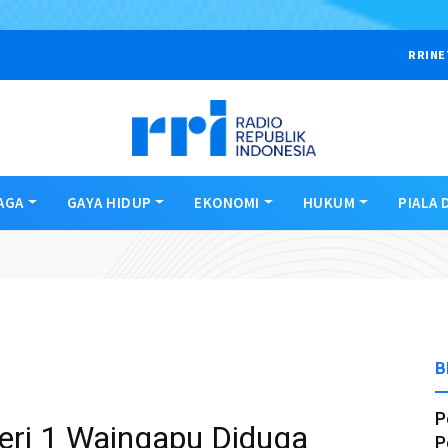
RRINE
AGA
GAYA HIDUP
EKONOMI
HUKUM
PIALA 
B
P
ri 1 Waingapu Diduga
P