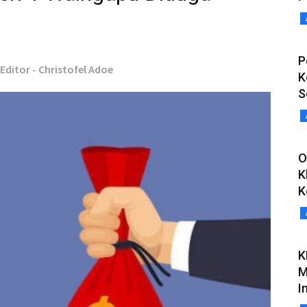
P
Editor - Christofel Adoe
K
S
O
K
K
K
M
I