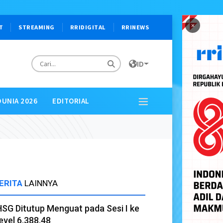
×
T
STREAMING
RRIDIGITAL
RRINEWS
ID
DUNIA 2026
EDITORIAL
ERITA
LAINNYA
HSG Ditutup Menguat pada Sesi I ke
evel 6.388,48