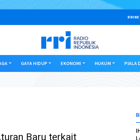
RRINE
AGA
GAYA HIDUP
EKONOMI
HUKUM
PIALA 
B
I
turan Baru terkait
L