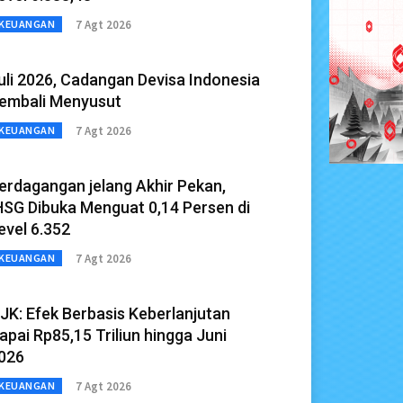
7 Agt 2026
KEUANGAN
uli 2026, Cadangan Devisa Indonesia
embali Menyusut
7 Agt 2026
KEUANGAN
erdagangan jelang Akhir Pekan,
HSG Dibuka Menguat 0,14 Persen di
evel 6.352
7 Agt 2026
KEUANGAN
JK: Efek Berbasis Keberlanjutan
apai Rp85,15 Triliun hingga Juni
026
7 Agt 2026
KEUANGAN