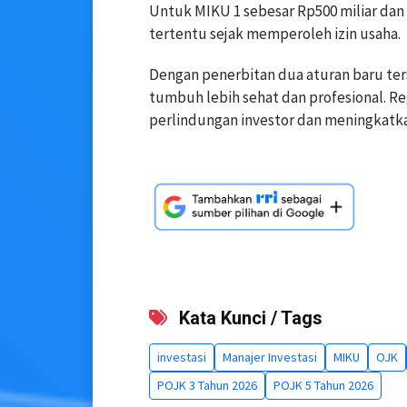
Untuk MIKU 1 sebesar Rp500 miliar dan 
tertentu sejak memperoleh izin usaha.
Dengan penerbitan dua aturan baru ter
tumbuh lebih sehat dan profesional. R
perlindungan investor dan meningkatka
Kata Kunci / Tags
investasi
Manajer Investasi
MIKU
OJK
POJK 3 Tahun 2026
POJK 5 Tahun 2026