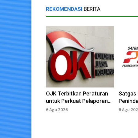
REKOMENDASI
BERITA
OJK Terbitkan Peraturan
Satgas 
untuk Perkuat Pelaporan
Penind
Data Transaksi Pinjol
Mening
6 Agu 2026
6 Agu 20
Digital