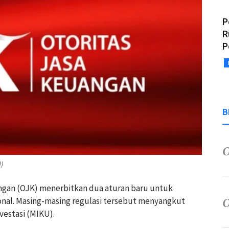
P
R
P
B
d)
uangan (OJK) menerbitkan dua aturan baru untuk
onal. Masing-masing regulasi tersebut menyangkut
vestasi (MIKU).