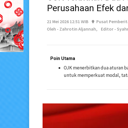
Perusahaan Efek dan
21 Mei 2026 12:51 WIB
Pusat Pemberi
Oleh - Zahrotin Aljannah,
Editor - Syah
Poin Utama
OJK menerbitkan dua aturan ba
untuk memperkuat modal, tata 