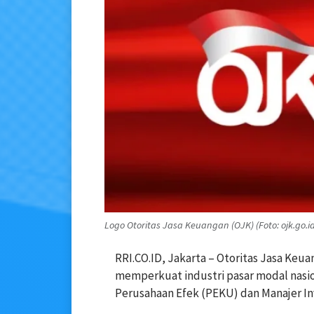
Logo Otoritas Jasa Keuangan (OJK) (Foto: ojk.go.i
RRI.CO.ID, Jakarta – Otoritas Jasa Ke
memperkuat industri pasar modal nasi
Perusahaan Efek (PEKU) dan Manajer In