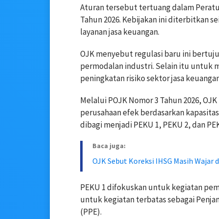
Aturan tersebut tertuang dalam Perat
Tahun 2026. Kebijakan ini diterbitkan 
layanan jasa keuangan.
OJK menyebut regulasi baru ini bertuj
permodalan industri. Selain itu untu
peningkatan risiko sektor jasa keuangan
Melalui POJK Nomor 3 Tahun 2026, OJ
perusahaan efek berdasarkan kapasita
dibagi menjadi PEKU 1, PEKU 2, dan PE
Baca juga:
OJK Sebut Koreksi IHSG Masih Wajar d
PEKU 1 difokuskan untuk kegiatan pem
untuk kegiatan terbatas sebagai Penja
(PPE).