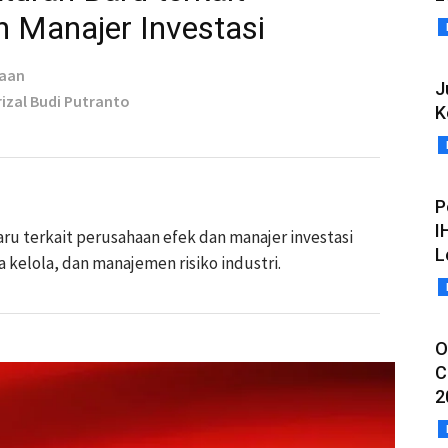
 Manajer Investasi
taan
J
rizal Budi Putranto
K
P
I
ru terkait perusahaan efek dan manajer investasi
L
kelola, dan manajemen risiko industri.
O
C
2