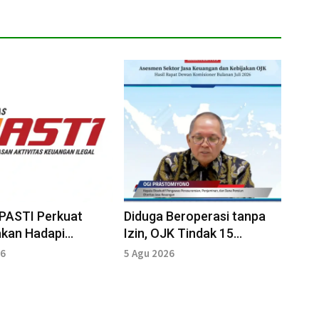
PASTI Perkuat
Diduga Beroperasi tanpa
akan Hadapi
Izin, OJK Tindak 15
katnya Penipuan
Perusahaan Pialang
26
5 Agu 2026
Asuransi