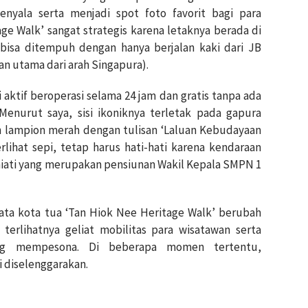
nyala serta menjadi spot foto favorit bagi para
ge Walk’ sangat strategis karena letaknya berada di
bisa ditempuh dengan hanya berjalan kaki dari JB
an utama dari arah Singapura).
ni aktif beroperasi selama 24 jam dan gratis tanpa ada
Menurut saya, sisi ikoniknya terletak pada gapura
n lampion merah dengan tulisan ‘Laluan Kebudayaan
rlihat sepi, tetap harus hati-hati karena kendaraan
niati yang merupakan pensiunan Wakil Kepala SMPN 1
ata kota tua ‘Tan Hiok Nee Heritage Walk’ berubah
terlihatnya geliat mobilitas para wisatawan serta
ang mempesona. Di beberapa momen tertentu,
i diselenggarakan.