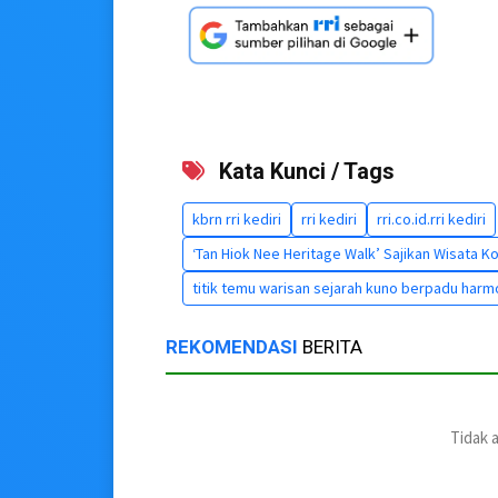
Kata Kunci / Tags
kbrn rri kediri
rri kediri
rri.co.id.rri kediri
‘Tan Hiok Nee Heritage Walk’ Sajikan Wisata K
titik temu warisan sejarah kuno berpadu har
REKOMENDASI
BERITA
Tidak 