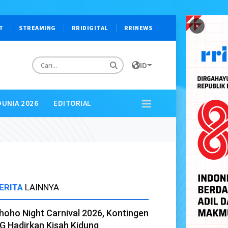
×
T
STREAMING
RRIDIGITAL
RRINEWS
ID
DUNIA 2026
EDITORIAL
ERITA
LAINNYA
hoho Night Carnival 2026, Kontingen
G Hadirkan Kisah Kidung