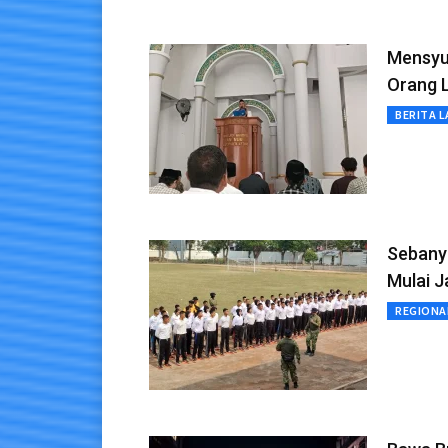
Mensyu
Orang 
BERITA L
Sebany
Mulai J
REGIONA