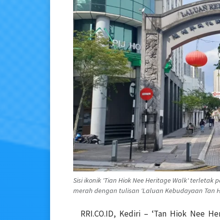
Sisi ikonik 'Tian Hiok Nee Heritage Walk' terlet
merah dengan tulisan ‘Laluan Kebudayaan Tan Hiok
RRI.CO.ID, Kediri – ‘Tan Hiok Nee H