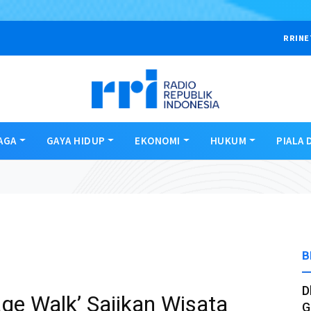
RRINE
AGA
GAYA HIDUP
EKONOMI
HUKUM
PIALA 
B
D
age Walk’ Sajikan Wisata
G