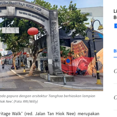
L
B
B
ak pada gapura dengan arsitektur Tionghoa berhiaskan lampion
 Nee’. (Foto: RRI/Willy)
eritage Walk’ (red. Jalan Tan Hiok Nee) merupakan