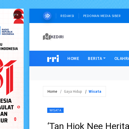
×
REDAKSI
PEDOMAN MEDIA SIBER
KEDIRI
HOME
BERITA
OLAHR
Home
Gaya Hidup
Wisata
WISATA
‘Tan Hiok Nee Herit