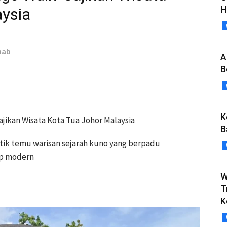
H
aysia
hab
A
B
K
ajikan Wisata Kota Tua Johor Malaysia
B
itik temu warisan sejarah kuno yang berpadu
up modern
W
T
K