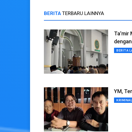
BERITA
TERBARU LAINNYA
Ta'mir 
dengan 
BERITA L
YM, Ter
KRIMINA