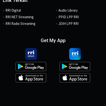
Link Terkait
RRI Digital
Audio Library
RRI NET Streaming
PPID LPP RRI
RRI Radio Streaming
JDIH LPP RRI
Get My App