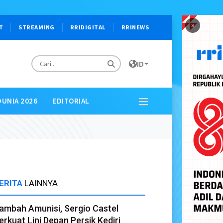
×
T
STREAMING
RRIDIGITAL
RRINEWS
ID
DUNIA 2026
EDITORIAL
ERITA
LAINNYA
ambah Amunisi, Sergio Castel
erkuat Lini Depan Persik Kediri