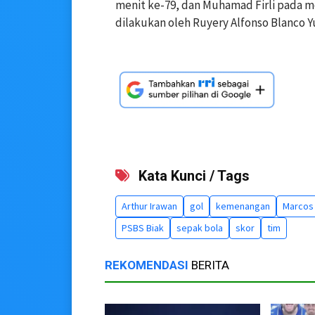
menit ke-79, dan Muhamad Firli pada m
dilakukan oleh Ruyery Alfonso Blanco Yu
Kata Kunci / Tags
Arthur Irawan
gol
kemenangan
Marcos 
PSBS Biak
sepak bola
skor
tim
REKOMENDASI
BERITA