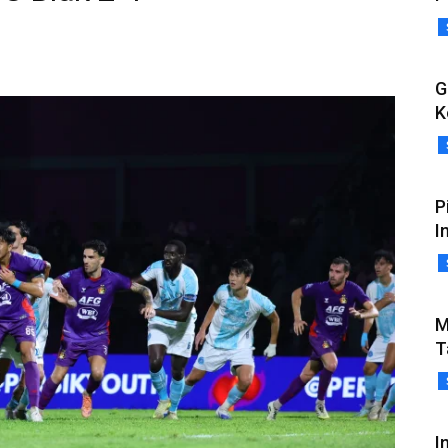
G
K
P
I
M
T
I