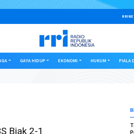
RRINE
AGA
GAYA HIDUP
EKONOMI
HUKUM
PIALA 
B
T
S Biak 2-1
P