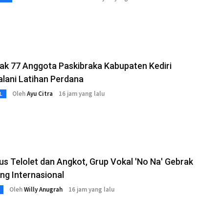
ak 77 Anggota Paskibraka Kabupaten Kediri
alani Latihan Perdana
Oleh
Ayu Citra
16 jam yang lalu
L
s Telolet dan Angkot, Grup Vokal 'No Na' Gebrak
ng Internasional
Oleh
Willy Anugrah
16 jam yang lalu