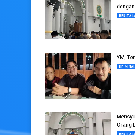
dengan 
BERITA L
YM, Ter
KRIMINA
Mensyu
Orang 
BERITA L