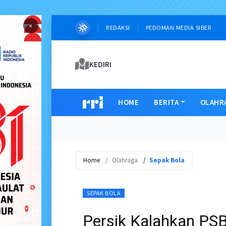
×
REDAKSI
PEDOMAN MEDIA SIBER
KEDIRI
HOME
BERITA
OLAHR
Home
Olahraga
Sepak Bola
SEPAK BOLA
Persik Kalahkan PSB