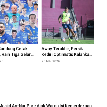
Bandung Cetak
Away Terakhir, Persik
, Raih Tiga Gelar
Kediri Optimistis Kalahkan
donesia Secara
Persebaya
026
20 Mei 2026
un
Masjid An-Nur Pare Ajak Warga Isi Kemerdekaan