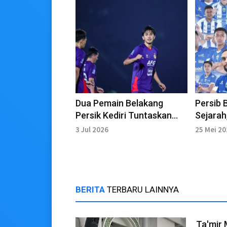
Dua Pemain Belakang
Persib 
Persik Kediri Tuntaskan
Sejarah
Masa Peminjaman
Liga In
3 Jul 2026
25 Mei 2
Berunt
BERITA
TERBARU LAINNYA
Ta'mir 