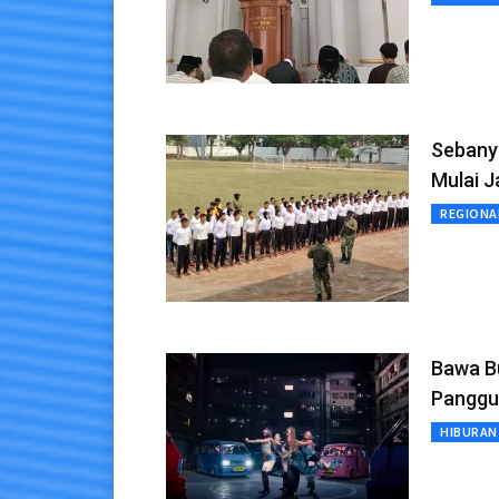
Sebany
Mulai J
REGIONA
Bawa Bu
Panggu
HIBURAN