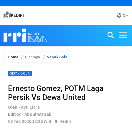
KEDIRI
ID
Home
Olahraga
Sepak Bola
SEPAK BOLA
Ernesto Gomez, POTM Laga
Persik Vs Dewa United
Oleh - Ayu Citra
Editor - Abdul Wahab
08 Feb 2026 13:26 WIB
Kediri