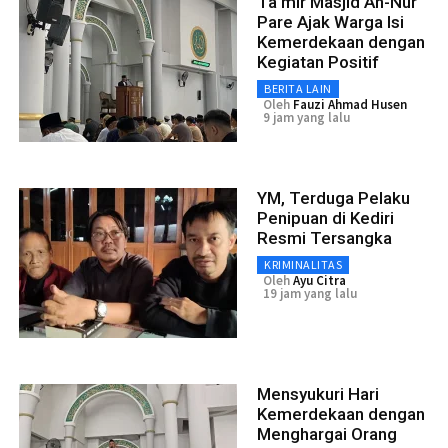
Ta'mir Masjid An-Nur
Pare Ajak Warga Isi
Kemerdekaan dengan
Kegiatan Positif
BERITA LAIN
Oleh
Fauzi Ahmad Husen
9 jam yang lalu
YM, Terduga Pelaku
Penipuan di Kediri
Resmi Tersangka
KRIMINALITAS
Oleh
Ayu Citra
19 jam yang lalu
Mensyukuri Hari
Kemerdekaan dengan
Menghargai Orang