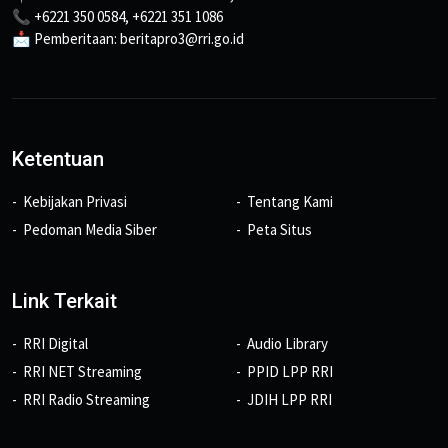
📞 +6221 350 0584, +6221 351 1086
📩 Pemberitaan: beritapro3@rri.go.id
Ketentuan
Kebijakan Privasi
Tentang Kami
Pedoman Media Siber
Peta Situs
Link Terkait
RRI Digital
Audio Library
RRI NET Streaming
PPID LPP RRI
RRI Radio Streaming
JDIH LPP RRI