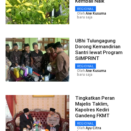
Kembali Naik
REGIONAL
Oleh
Ane Kusuma
baru saja
UBhi Tulungagung
Dorong Kemandirian
Santri lewat Program
SiIMPRINT
REGIONAL
Oleh
Ane Kusuma
baru saja
Tingkatkan Peran
Majelis Taklim,
Kapolres Kediri
Gandeng FKMT
REGIONAL
Oleh
Ayu Citra