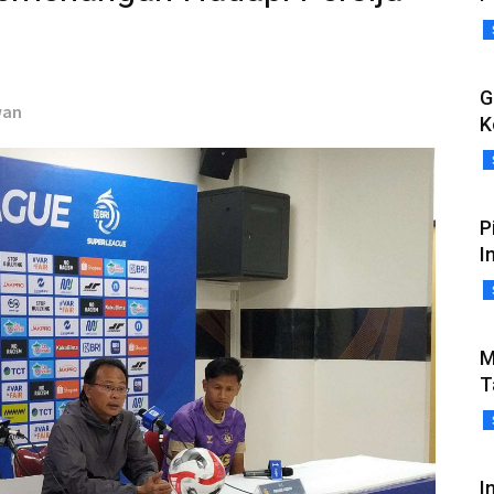
G
wan
K
P
I
M
T
I