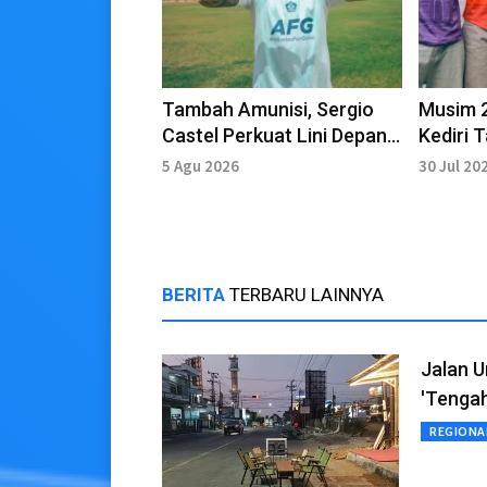
Tambah Amunisi, Sergio
Musim 2
Castel Perkuat Lini Depan
Kediri
Persik Kediri
Baru
5 Agu 2026
30 Jul 20
BERITA
TERBARU LAINNYA
Jalan U
'Tengah
REGIONA