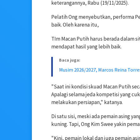
keterangannya, Rabu (19/11/2025).
Pelatih Ong menyebutkan, performa Per
baik. Oleh karena itu,
TIm Macan Putih harus berada dalam si
mendapat hasil yang lebih baik.
Baca juga:
Musim 2026/2027, Marcos Reina Torres
"Saat ini kondisi skuad Macan Putih se
Apalagi selama jeda kompetisi yang cuku
melakukan persiapan," katanya.
Di satu sisi, meski ada pemain asing y
kuning. Tapi, Ong Kim Swee yakin pema
"Kini, pemain lokal dan juga pemain as