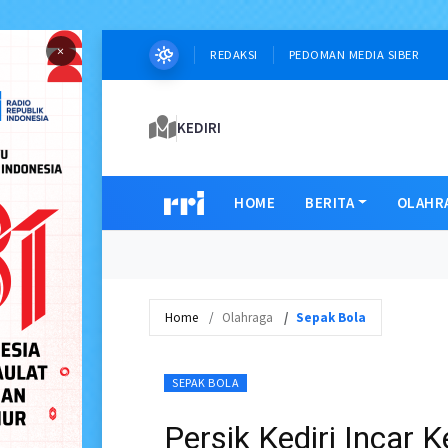
×
REDAKSI
PEDOMAN MEDIA SIBER
KEDIRI
HOME
BERITA
OLAHR
Home
Olahraga
Sepak Bola
SEPAK BOLA
Persik Kediri Incar