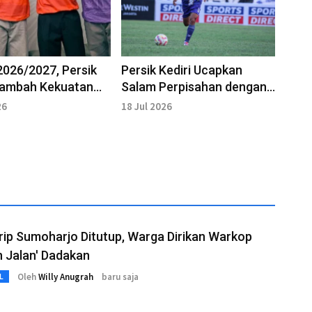
026/2027, Persik
Persik Kediri Ucapkan
 Tambah Kekuatan
Salam Perpisahan dengan
Faris Aditama
26
18 Jul 2026
rip Sumoharjo Ditutup, Warga Dirikan Warkop
 Jalan' Dadakan
Oleh
Willy Anugrah
baru saja
L