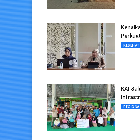
Kenalka
Perkuat
KESEHAT
KAI Sal
Infrast
REGIONA