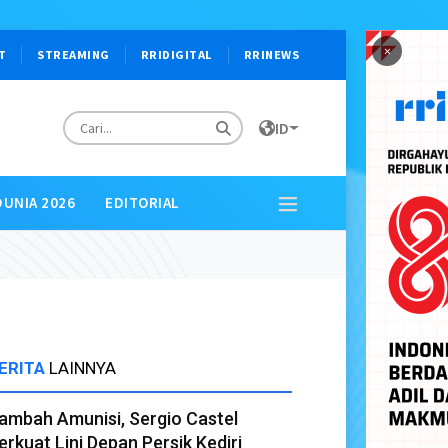
×
T
STREAMING
RRIDIGITAL
RRINEWS
ID
DUNIA 2026
EDITORIAL
ERITA
LAINNYA
ambah Amunisi, Sergio Castel
erkuat Lini Depan Persik Kediri