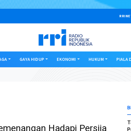
RRINE
AGA
GAYA HIDUP
EKONOMI
HUKUM
PIALA 
B
T
 Kemenangan Hadapi Persija
P