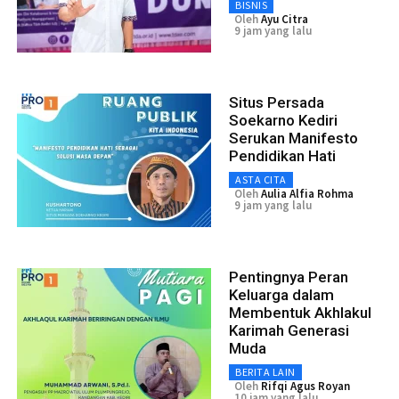
BISNIS
Oleh
Ayu Citra
9 jam yang lalu
Situs Persada
Soekarno Kediri
Serukan Manifesto
Pendidikan Hati
ASTA CITA
Oleh
Aulia Alfia Rohma
9 jam yang lalu
Pentingnya Peran
Keluarga dalam
Membentuk Akhlakul
Karimah Generasi
Muda
BERITA LAIN
Oleh
Rifqi Agus Royan
10 jam yang lalu