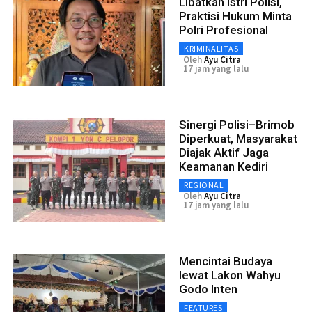
Libatkan Istri Polisi,
Praktisi Hukum Minta
Polri Profesional
KRIMINALITAS
Oleh
Ayu Citra
17 jam yang lalu
Sinergi Polisi–Brimob
Diperkuat, Masyarakat
Diajak Aktif Jaga
Keamanan Kediri
REGIONAL
Oleh
Ayu Citra
17 jam yang lalu
Mencintai Budaya
lewat Lakon Wahyu
Godo Inten
FEATURES