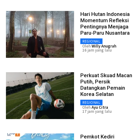
Hari Hutan Indonesia
Momentum Refleksi
Pentingnya Menjaga
Paru-Paru Nusantara
REGIONAL
Oleh
Willy Anugrah
16 jam yang lalu
Perkuat Skuad Macan
Putih, Persik
Datangkan Pemain
Korea Selatan
REGIONAL
Oleh
Ayu Citra
17 jam yang lalu
Pemkot Kediri