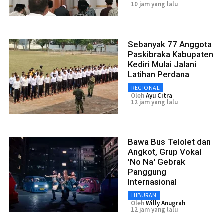
10 jam yang lalu
Sebanyak 77 Anggota
Paskibraka Kabupaten
Kediri Mulai Jalani
Latihan Perdana
REGIONAL
Oleh
Ayu Citra
12 jam yang lalu
Bawa Bus Telolet dan
Angkot, Grup Vokal
'No Na' Gebrak
Panggung
Internasional
HIBURAN
Oleh
Willy Anugrah
12 jam yang lalu