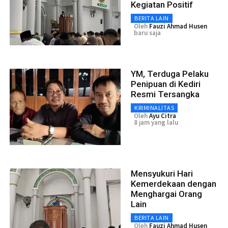
Kegiatan Positif
BERITA LAIN
Oleh
Fauzi Ahmad Husen
baru saja
YM, Terduga Pelaku
Penipuan di Kediri
Resmi Tersangka
KRIMINALITAS
Oleh
Ayu Citra
8 jam yang lalu
Mensyukuri Hari
Kemerdekaan dengan
Menghargai Orang
Lain
BERITA LAIN
Oleh
Fauzi Ahmad Husen