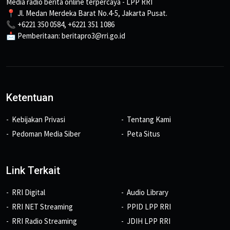
Media radio berita online terpercaya - LPP RRI
📍 Jl. Medan Merdeka Barat No.4-5, Jakarta Pusat.
📞 +6221 350 0584, +6221 351 1086
📩 Pemberitaan: beritapro3@rri.go.id
Ketentuan
Kebijakan Privasi
Tentang Kami
Pedoman Media Siber
Peta Situs
Link Terkait
RRI Digital
Audio Library
RRI NET Streaming
PPID LPP RRI
RRI Radio Streaming
JDIH LPP RRI