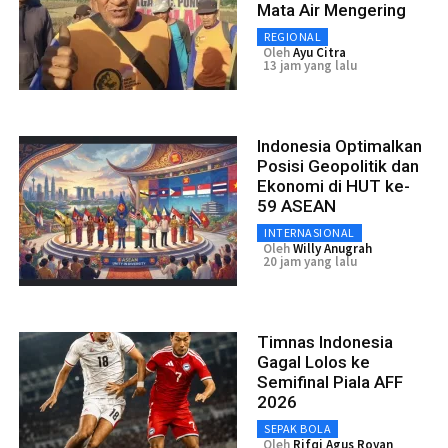
Mata Air Mengering
REGIONAL
Oleh
Ayu Citra
13 jam yang lalu
Indonesia Optimalkan
Posisi Geopolitik dan
Ekonomi di HUT ke-
59 ASEAN
INTERNASIONAL
Oleh
Willy Anugrah
20 jam yang lalu
Timnas Indonesia
Gagal Lolos ke
Semifinal Piala AFF
2026
SEPAK BOLA
Oleh
Rifqi Agus Royan