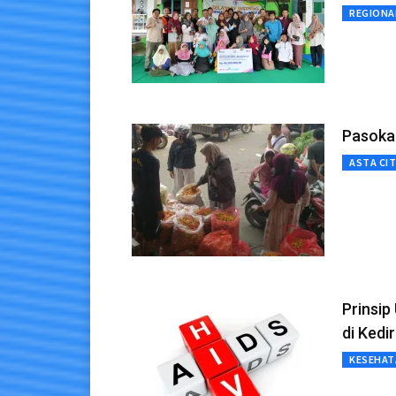
REGIONA
Pasokan
ASTA CI
Prinsip
di Kedir
KESEHAT