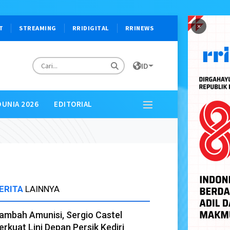
×
T
STREAMING
RRIDIGITAL
RRINEWS
ID
DUNIA 2026
EDITORIAL
ERITA
LAINNYA
ambah Amunisi, Sergio Castel
erkuat Lini Depan Persik Kediri