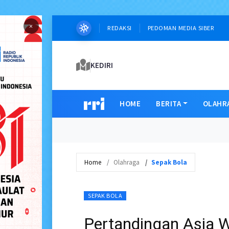
×
REDAKSI
PEDOMAN MEDIA SIBER
KEDIRI
HOME
BERITA
OLAHR
Home
Olahraga
Sepak Bola
SEPAK BOLA
Pertandingan Asia W