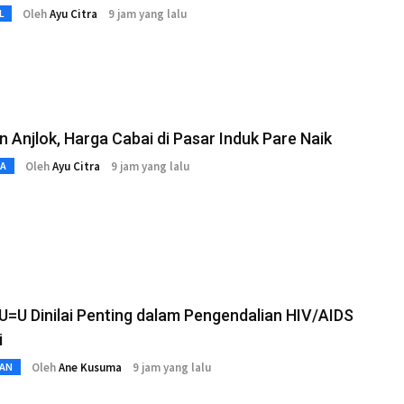
Oleh
Ayu Citra
9 jam yang lalu
L
 Anjlok, Harga Cabai di Pasar Induk Pare Naik
Oleh
Ayu Citra
9 jam yang lalu
TA
 U=U Dinilai Penting dalam Pengendalian HIV/AIDS
i
Oleh
Ane Kusuma
9 jam yang lalu
AN