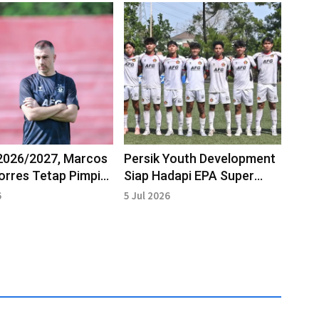
2026/2027, Marcos
Persik Youth Development
orres Tetap Pimpin
Siap Hadapi EPA Super
ediri
League 2026
6
5 Jul 2026