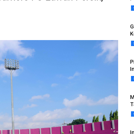
G
K
P
I
M
T
I