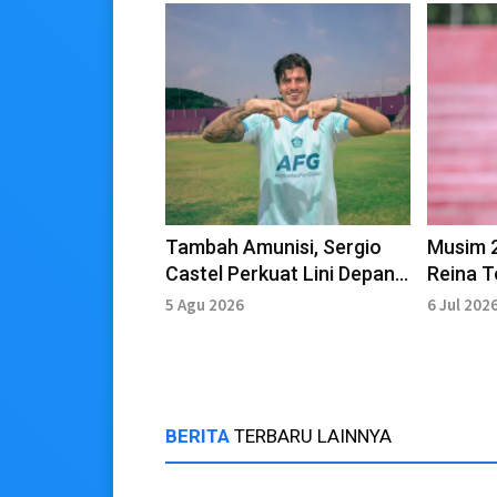
Tambah Amunisi, Sergio
Musim 
Castel Perkuat Lini Depan
Reina T
Persik Kediri
Persik K
5 Agu 2026
6 Jul 202
BERITA
TERBARU LAINNYA