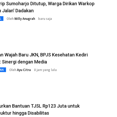
rip Sumoharjo Ditutup, Warga Dirikan Warkop
 Jalan' Dadakan
Oleh
Willy Anugrah
baru saja
L
n Wajah Baru JKN, BPJS Kesehatan Kediri
 Sinergi dengan Media
Oleh
Ayu Citra
8 jam yang lalu
AN
urkan Bantuan TJSL Rp123 Juta untuk
ruktur hingga Disabilitas