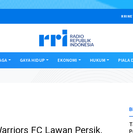
RRINE
AGA
GAYA HIDUP
EKONOMI
HUKUM
PIALA 
B
T
arriors FC Lawan Persik,
P