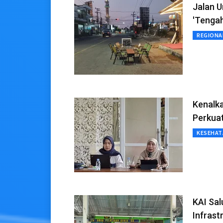
Jalan U
'Tengah
REGIONA
Kenalka
Perkuat
KESEHAT
KAI Sal
Infrast