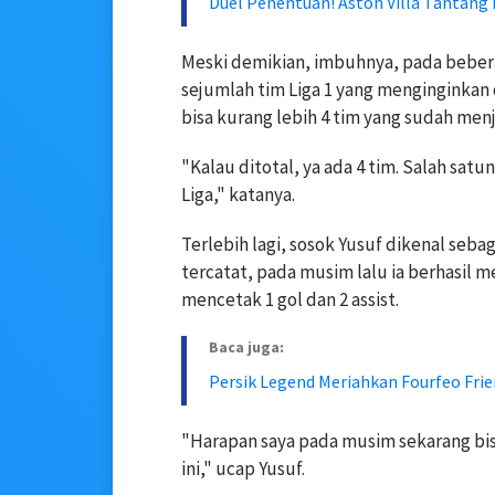
Duel Penentuan! Aston Villa Tantang
Meski demikian, imbuhnya, pada beber
sejumlah tim Liga 1 yang menginginkan 
bisa kurang lebih 4 tim yang sudah menj
"Kalau ditotal, ya ada 4 tim. Salah sat
Liga," katanya.
Terlebih lagi, sosok Yusuf dikenal seba
tercatat, pada musim lalu ia berhasil 
mencetak 1 gol dan 2 assist.
Baca juga:
Persik Legend Meriahkan Fourfeo Fri
"Harapan saya pada musim sekarang bis
ini," ucap Yusuf.