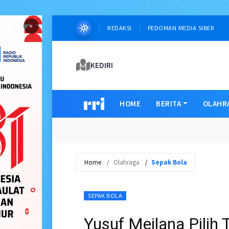
×
REDAKSI
PEDOMAN MEDIA SIBER
KEDIRI
HOME
BERITA
OLAHR
Home
Olahraga
Sepak Bola
SEPAK BOLA
Yusuf Meilana Pilih