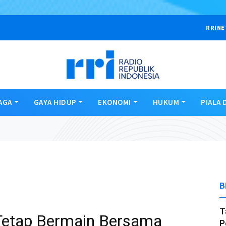
RRINE
AGA
GAYA HIDUP
EKONOMI
HUKUM
PIALA 
B
T
 Tetap Bermain Bersama
P