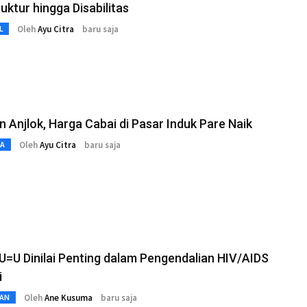
ruktur hingga Disabilitas
Oleh
Ayu Citra
baru saja
L
 Anjlok, Harga Cabai di Pasar Induk Pare Naik
Oleh
Ayu Citra
baru saja
TA
 U=U Dinilai Penting dalam Pengendalian HIV/AIDS
i
Oleh
Ane Kusuma
baru saja
AN