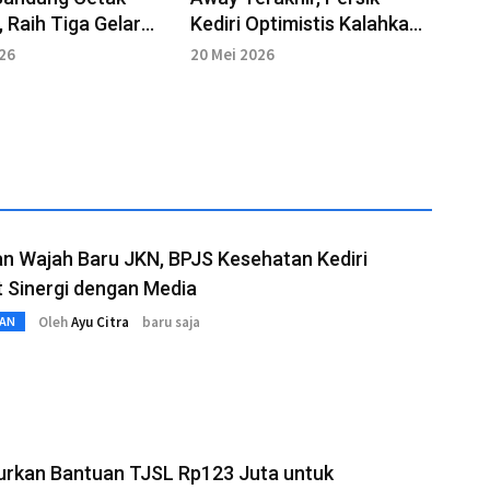
, Raih Tiga Gelar
Kediri Optimistis Kalahkan
donesia Secara
Persebaya
026
20 Mei 2026
un
n Wajah Baru JKN, BPJS Kesehatan Kediri
 Sinergi dengan Media
Oleh
Ayu Citra
baru saja
AN
urkan Bantuan TJSL Rp123 Juta untuk