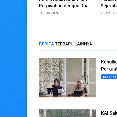
Perpisahan dengan Dua
Sejarah
Pemain Lokal
Liga In
16 Jun 2026
25 Mei 2
Berunt
BERITA
TERBARU LAINNYA
Kenalka
Perkuat
KESEHAT
KAI Sal