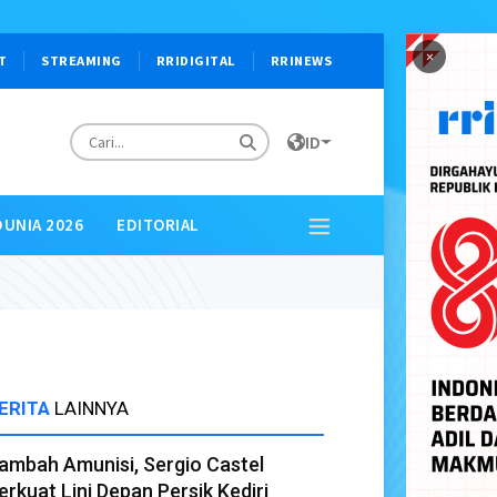
×
T
STREAMING
RRIDIGITAL
RRINEWS
ID
DUNIA 2026
EDITORIAL
ERITA
LAINNYA
ambah Amunisi, Sergio Castel
erkuat Lini Depan Persik Kediri