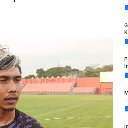
G
K
P
I
M
T
I