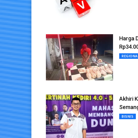
Harga 
Rp34.0
REGIONA
Akhiri 
Semanga
BISNIS