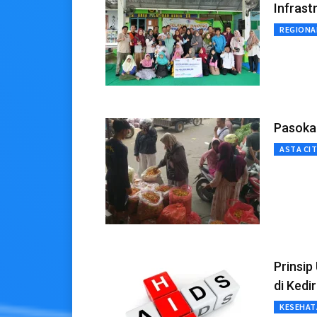
Infrast
REGIONA
Pasokan
ASTA CI
Prinsip
di Kedir
KESEHAT