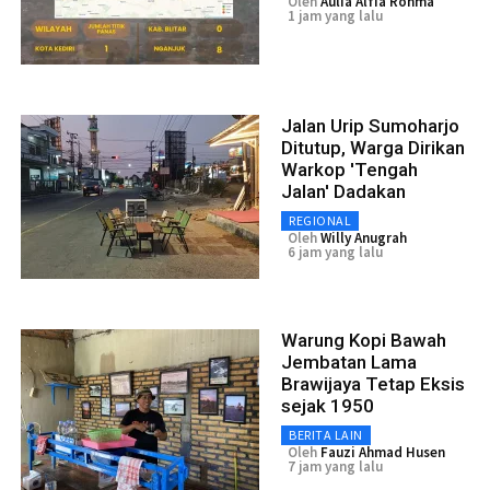
Oleh
Aulia Alfia Rohma
1 jam yang lalu
Jalan Urip Sumoharjo
Ditutup, Warga Dirikan
Warkop 'Tengah
Jalan' Dadakan
REGIONAL
Oleh
Willy Anugrah
6 jam yang lalu
Warung Kopi Bawah
Jembatan Lama
Brawijaya Tetap Eksis
sejak 1950
BERITA LAIN
Oleh
Fauzi Ahmad Husen
7 jam yang lalu