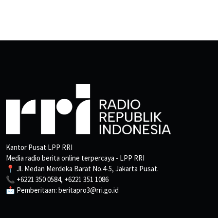
Kantor Pusat LPP RRI
Media radio berita online terpercaya - LPP RRI
📍 Jl. Medan Merdeka Barat No.4-5, Jakarta Pusat.
📞 +6221 350 0584, +6221 351 1086
📩 Pemberitaan: beritapro3@rri.go.id