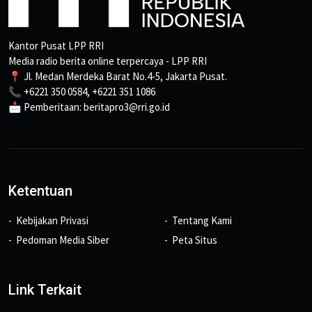
Kantor Pusat LPP RRI
Media radio berita online terpercaya - LPP RRI
📍 Jl. Medan Merdeka Barat No.4-5, Jakarta Pusat.
📞 +6221 350 0584, +6221 351 1086
📩 Pemberitaan: beritapro3@rri.go.id
Ketentuan
Kebijakan Privasi
Tentang Kami
Pedoman Media Siber
Peta Situs
Link Terkait