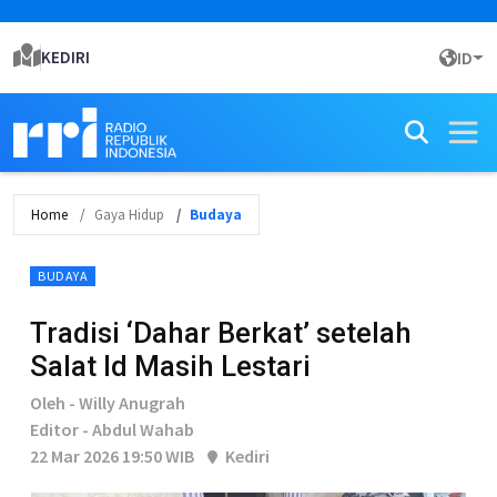
KEDIRI
ID
Home
Gaya Hidup
Budaya
BUDAYA
Tradisi ‘Dahar Berkat’ setelah
Salat Id Masih Lestari
Oleh - Willy Anugrah
Editor - Abdul Wahab
22 Mar 2026 19:50 WIB
Kediri