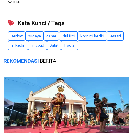
sama.
Kata Kunci / Tags
Berkat
budaya
dahar
idul fitri
kbrn rri kediri
lestari
rri kediri
rri.co.id
Salat
Tradisi
REKOMENDASI
BERITA