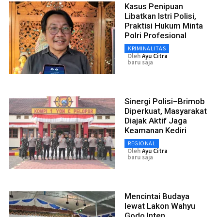
Kasus Penipuan
Libatkan Istri Polisi,
Praktisi Hukum Minta
Polri Profesional
KRIMINALITAS
Oleh
Ayu Citra
baru saja
Sinergi Polisi–Brimob
Diperkuat, Masyarakat
Diajak Aktif Jaga
Keamanan Kediri
REGIONAL
Oleh
Ayu Citra
baru saja
Mencintai Budaya
lewat Lakon Wahyu
Godo Inten