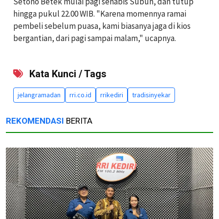
Setono Betek mulai pagi sehabis Subuh, dan tutup
hingga pukul 22.00 WIB. "Karena momennya ramai
pembeli sebelum puasa, kami biasanya jaga di kios
bergantian, dari pagi sampai malam," ucapnya.
Kata Kunci / Tags
jelangramadan
rri.co.id
rrikediri
tradisinyekar
REKOMENDASI
BERITA