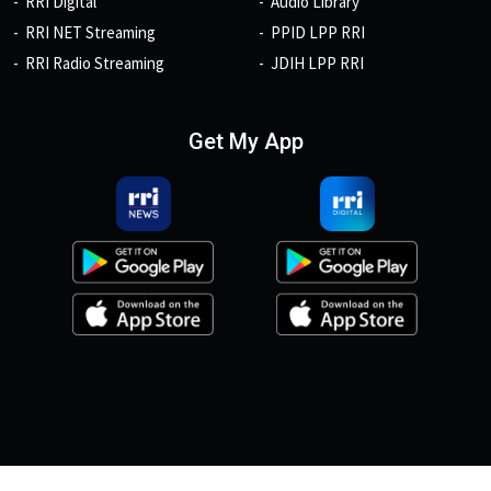
RRI Digital
Audio Library
RRI NET Streaming
PPID LPP RRI
RRI Radio Streaming
JDIH LPP RRI
Get My App