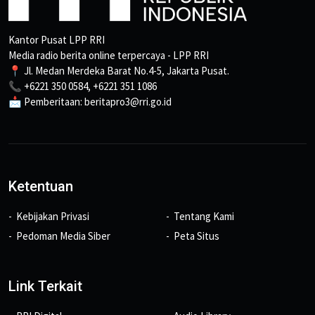
Kantor Pusat LPP RRI
Media radio berita online terpercaya - LPP RRI
📍 Jl. Medan Merdeka Barat No.4-5, Jakarta Pusat.
📞 +6221 350 0584, +6221 351 1086
📩 Pemberitaan: beritapro3@rri.go.id
Ketentuan
Kebijakan Privasi
Tentang Kami
Pedoman Media Siber
Peta Situs
Link Terkait