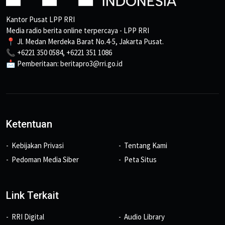
Kantor Pusat LPP RRI
Media radio berita online terpercaya - LPP RRI
📍 Jl. Medan Merdeka Barat No.4-5, Jakarta Pusat.
📞 +6221 350 0584, +6221 351 1086
📩 Pemberitaan: beritapro3@rri.go.id
Ketentuan
Kebijakan Privasi
Tentang Kami
Pedoman Media Siber
Peta Situs
Link Terkait
RRI Digital
Audio Library