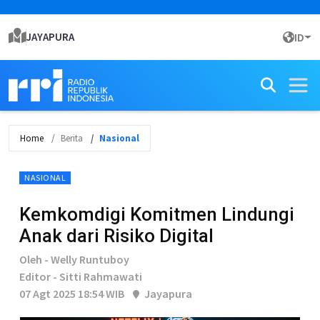
JAYAPURA
ID
Home
Berita
Nasional
NASIONAL
Kemkomdigi Komitmen Lindungi
Anak dari Risiko Digital
Oleh - Welly Runtuboy
Editor - Sitti Rahmawati
07 Agt 2025 18:54 WIB
Jayapura