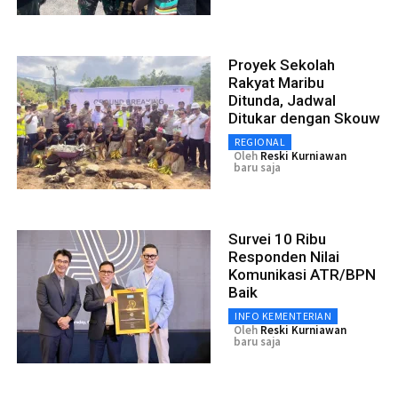
Proyek Sekolah
Rakyat Maribu
Ditunda, Jadwal
Ditukar dengan Skouw
REGIONAL
Oleh
Reski Kurniawan
baru saja
Survei 10 Ribu
Responden Nilai
Komunikasi ATR/BPN
Baik
INFO KEMENTERIAN
Oleh
Reski Kurniawan
baru saja