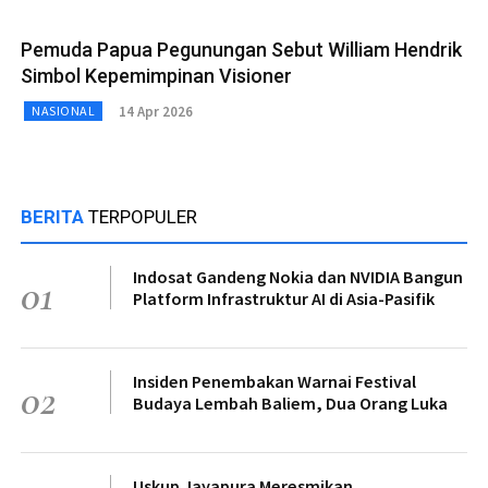
Pemuda Papua Pegunungan Sebut William Hendrik
Simbol Kepemimpinan Visioner
14 Apr 2026
NASIONAL
BERITA
TERPOPULER
Indosat Gandeng Nokia dan NVIDIA Bangun
01
Platform Infrastruktur AI di Asia-Pasifik
Insiden Penembakan Warnai Festival
02
Budaya Lembah Baliem, Dua Orang Luka
Uskup Jayapura Meresmikan