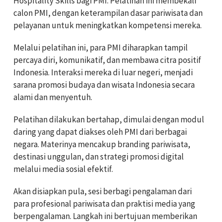
Hospitality Skills bagi PMI. Pelatihan ini membekali
calon PMI, dengan keterampilan dasar pariwisata dan
pelayanan untuk meningkatkan kompetensi mereka.
Melalui pelatihan ini, para PMI diharapkan tampil
percaya diri, komunikatif, dan membawa citra positif
Indonesia. Interaksi mereka di luar negeri, menjadi
sarana promosi budaya dan wisata Indonesia secara
alami dan menyentuh.
Pelatihan dilakukan bertahap, dimulai dengan modul
daring yang dapat diakses oleh PMI dari berbagai
negara. Materinya mencakup branding pariwisata,
destinasi unggulan, dan strategi promosi digital
melalui media sosial efektif.
Akan disiapkan pula, sesi berbagi pengalaman dari
para profesional pariwisata dan praktisi media yang
berpengalaman. Langkah ini bertujuan memberikan