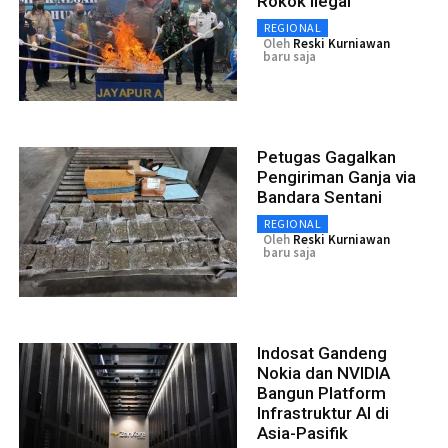
Rokok Ilegal
REGIONAL
Oleh
Reski Kurniawan
baru saja
Petugas Gagalkan
Pengiriman Ganja via
Bandara Sentani
REGIONAL
Oleh
Reski Kurniawan
baru saja
Indosat Gandeng
Nokia dan NVIDIA
Bangun Platform
Infrastruktur AI di
Asia-Pasifik