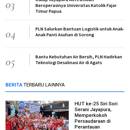
03
Beroperasinya Universitas Katolik Fajar
Timur Papua
PLN Salurkan Bantuan Logistik untuk Anak-
04
Anak Panti Asuhan di Sorong
Bantu Kebutuhan Air Bersih, PLN Hadirkan
05
Teknologi Desalinasi Air di Agats
BERITA
TERBARU LAINNYA
HUT ke-25 Siri Sori
Serani Jayapura,
Memperkokoh
Persaudaraan di
Perantauan