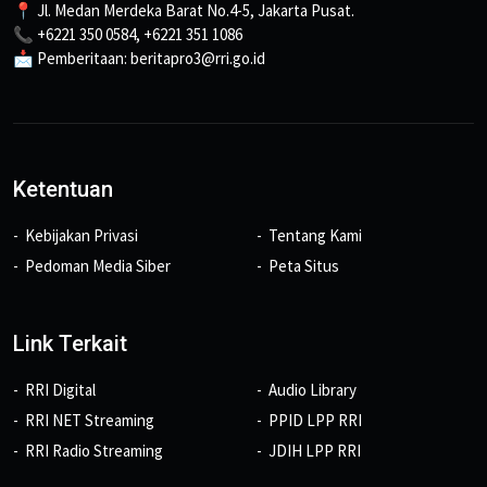
📍 Jl. Medan Merdeka Barat No.4-5, Jakarta Pusat.
📞 +6221 350 0584, +6221 351 1086
📩 Pemberitaan: beritapro3@rri.go.id
Ketentuan
Kebijakan Privasi
Tentang Kami
Pedoman Media Siber
Peta Situs
Link Terkait
RRI Digital
Audio Library
RRI NET Streaming
PPID LPP RRI
RRI Radio Streaming
JDIH LPP RRI