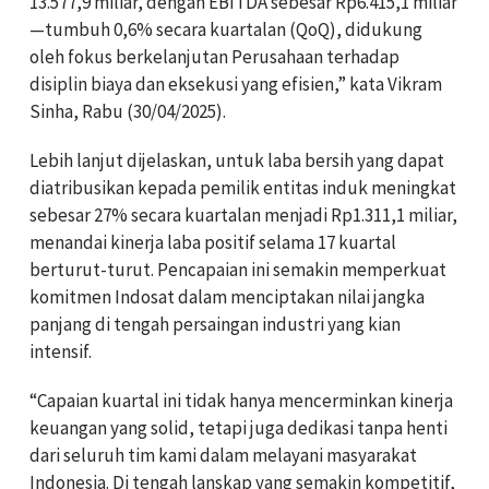
13.577,9 miliar, dengan EBITDA sebesar Rp6.415,1 miliar
—tumbuh 0,6% secara kuartalan (QoQ), didukung
oleh fokus berkelanjutan Perusahaan terhadap
disiplin biaya dan eksekusi yang efisien,” kata Vikram
Sinha, Rabu (30/04/2025).
Lebih lanjut dijelaskan, untuk laba bersih yang dapat
diatribusikan kepada pemilik entitas induk meningkat
sebesar 27% secara kuartalan menjadi Rp1.311,1 miliar,
menandai kinerja laba positif selama 17 kuartal
berturut-turut. Pencapaian ini semakin memperkuat
komitmen Indosat dalam menciptakan nilai jangka
panjang di tengah persaingan industri yang kian
intensif.
“Capaian kuartal ini tidak hanya mencerminkan kinerja
keuangan yang solid, tetapi juga dedikasi tanpa henti
dari seluruh tim kami dalam melayani masyarakat
Indonesia. Di tengah lanskap yang semakin kompetitif,