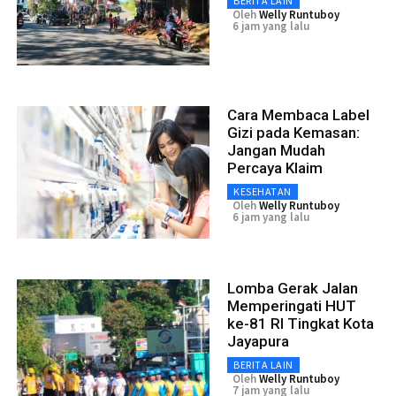
BERITA LAIN
Oleh
Welly Runtuboy
6 jam yang lalu
Cara Membaca Label
Gizi pada Kemasan:
Jangan Mudah
Percaya Klaim
KESEHATAN
Oleh
Welly Runtuboy
6 jam yang lalu
Lomba Gerak Jalan
Memperingati HUT
ke-81 RI Tingkat Kota
Jayapura
BERITA LAIN
Oleh
Welly Runtuboy
7 jam yang lalu