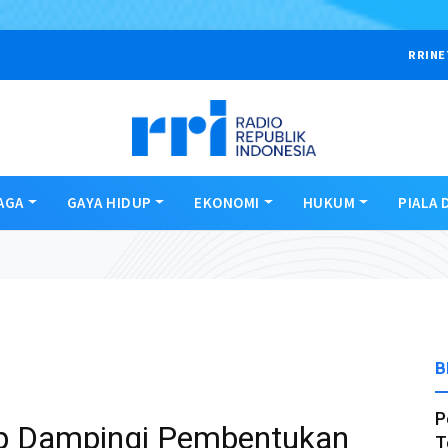
RRINE
AGA
GAYA HIDUP
EKONOMI
HUKUM
PIALA 
B
P
ap Dampingi Pembentukan
T