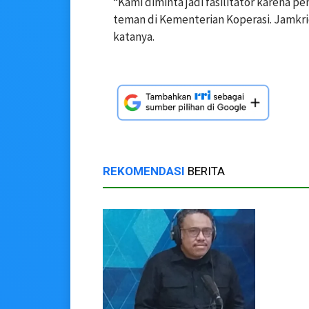
“Kami diminta jadi fasilitator karena p
teman di Kementerian Koperasi. Jamkrid
katanya.
REKOMENDASI
BERITA