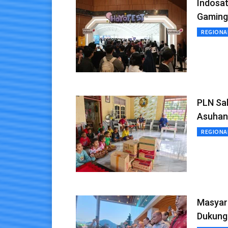
Indosa
Gaming
REGIONA
PLN Sal
Asuhan
REGIONA
Masyar
Dukunga