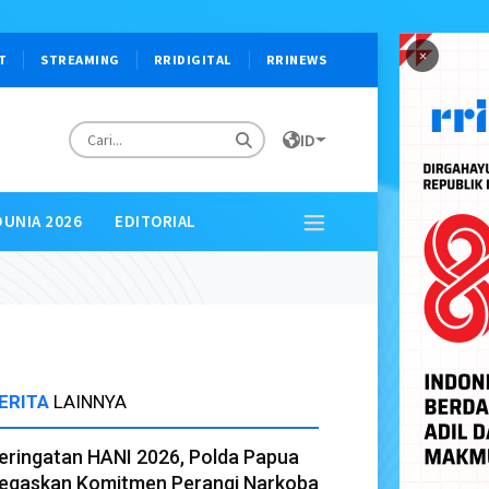
×
T
STREAMING
RRIDIGITAL
RRINEWS
ID
DUNIA 2026
EDITORIAL
ERITA
LAINNYA
eringatan HANI 2026, Polda Papua
egaskan Komitmen Perangi Narkoba