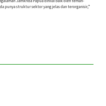
engalaman Jamkrida Papua dinilai baik oleh teman-
a punya struktur sektor yang jelas dan terorganisir,”