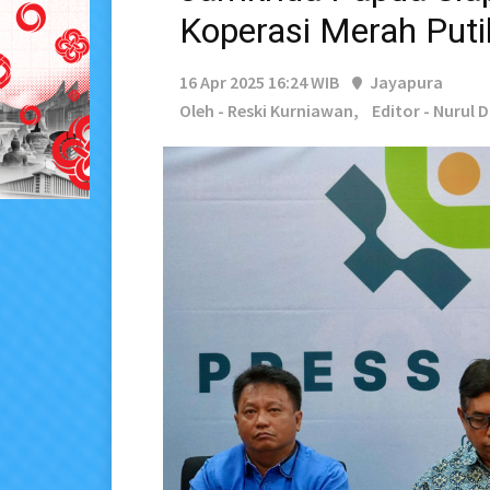
Koperasi Merah Puti
16 Apr 2025 16:24 WIB
Jayapura
Oleh - Reski Kurniawan,
Editor - Nurul 