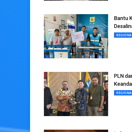
Bantu K
Desalin
REGIONA
PLN da
Keanda
REGIONA