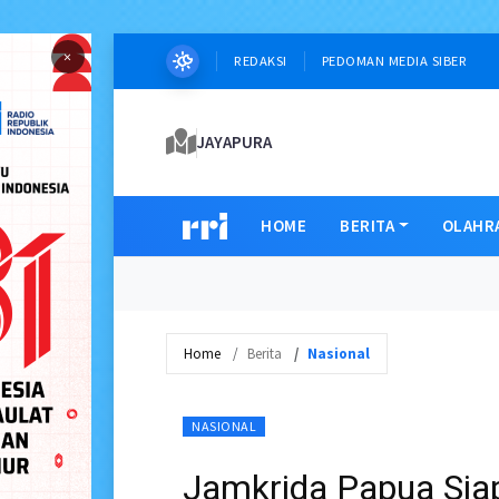
×
REDAKSI
PEDOMAN MEDIA SIBER
JAYAPURA
HOME
BERITA
OLAHR
Home
Berita
Nasional
NASIONAL
Jamkrida Papua Si