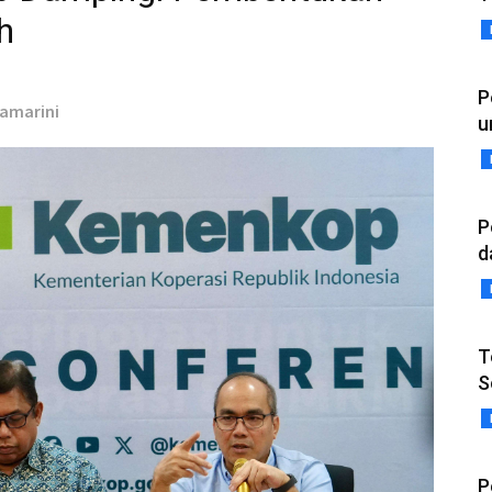
h
P
Damarini
u
P
d
T
S
P