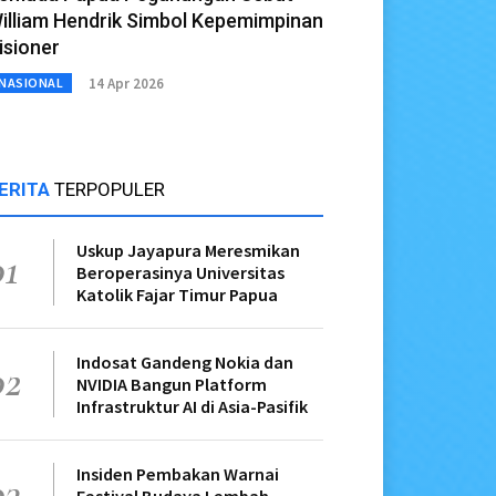
illiam Hendrik Simbol Kepemimpinan
isioner
14 Apr 2026
NASIONAL
ERITA
TERPOPULER
Uskup Jayapura Meresmikan
01
Beroperasinya Universitas
Katolik Fajar Timur Papua
Indosat Gandeng Nokia dan
02
NVIDIA Bangun Platform
Infrastruktur AI di Asia-Pasifik
Insiden Pembakan Warnai
03