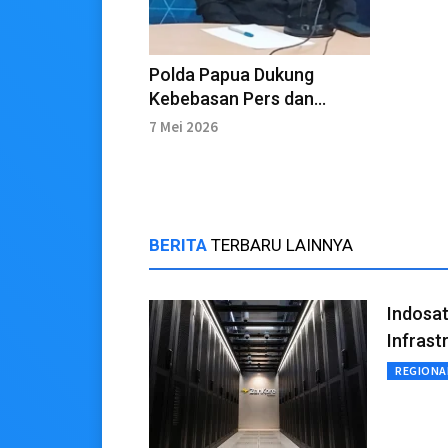
Polda Papua Dukung
Kebebasan Pers dan
Sinergi Informasi
7 Mei 2026
BERITA
TERBARU LAINNYA
Indosa
Infrastr
REGIONA