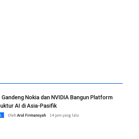
t Gandeng Nokia dan NVIDIA Bangun Platform
uktur AI di Asia-Pasifik
Oleh
Arul Firmansyah
14 jam yang lalu
L