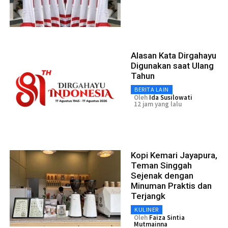
Alasan Kata Dirgahayu
Digunakan saat Ulang
Tahun
BERITA LAIN
Oleh
Ida Susilowati
12 jam yang lalu
Kopi Kemari Jayapura,
Teman Singgah
Sejenak dengan
Minuman Praktis dan
Terjangk
KULINER
Oleh
Faiza Sintia
Mutmainna