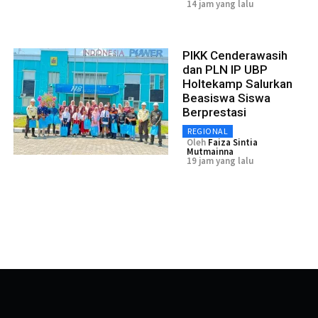
14 jam yang lalu
PIKK Cenderawasih
dan PLN IP UBP
Holtekamp Salurkan
Beasiswa Siswa
Berprestasi
REGIONAL
Oleh
Faiza Sintia
Mutmainna
19 jam yang lalu