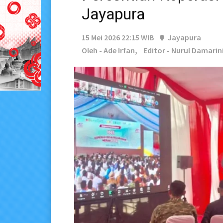
Jayapura
15 Mei 2026 22:15 WIB
Jayapura
Oleh - Ade Irfan,
Editor - Nurul Damarin