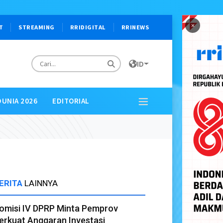
×
T
STREAMING
RRIDIGITAL
RRINEWS
ID
DUNIA 2026
EDITORIAL
ERITA
LAINNYA
omisi IV DPRP Minta Pemprov
erkuat Anggaran Investasi