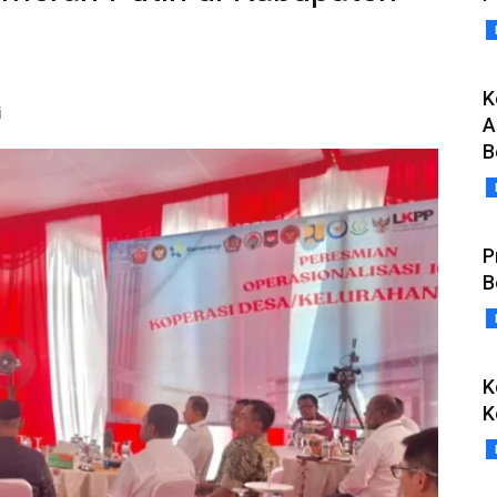
K
i
A
B
P
B
K
K