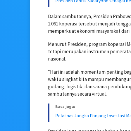
Presiden Lantik Sudaryono sebagai K
Dalam sambutannya, Presiden Prabowo
1.061 koperasi tersebut menjadi tongga
memperkuat ekonomi masyarakat dari t
Menurut Presiden, program koperasi 
tetapi merupakan instrumen pemerata
nasional.
“Hari ini adalah momentum penting ba
waktu singkat kita mampu membangun s
gudang, logistik, dan sarana pendukung
sambutannya secara virtual.
Baca juga:
Pelatnas Jangka Panjang Investasi M