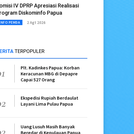
omisi IV DPRP Apresiasi Realisasi
rogram Diskominfo Papua
2 Agt 2026
INFO PEMDA
ERITA
TERPOPULER
Plt. Kadinkes Papua: Korban
01
Keracunan MBG di Depapre
Capai 527 Orang
Ekspedisi Rupiah Berdaulat
02
Layani Lima Pulau Papua
Uang Lusuh Masih Banyak
03
Beredar di Kepulauan Papua