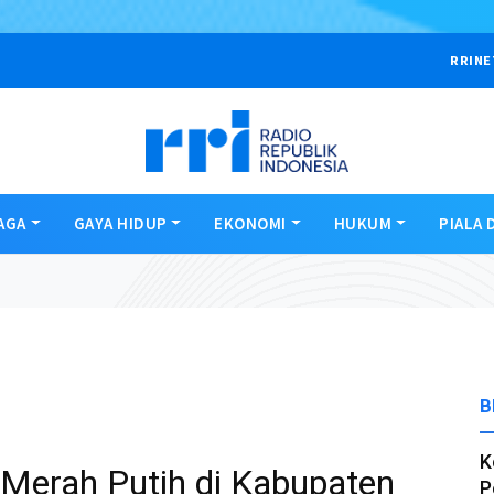
RRINE
AGA
GAYA HIDUP
EKONOMI
HUKUM
PIALA 
B
K
Merah Putih di Kabupaten
P