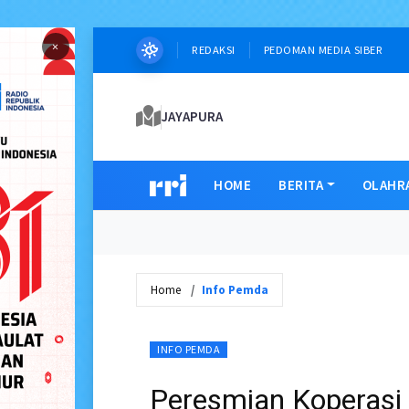
×
REDAKSI
PEDOMAN MEDIA SIBER
JAYAPURA
HOME
BERITA
OLAHR
Home
Info Pemda
INFO PEMDA
Peresmian Koperasi 