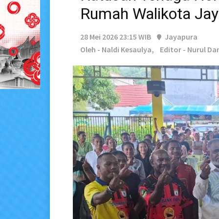
Rumah Walikota Jay
28 Mei 2026 23:15 WIB
Jayapura
Oleh - Naldi Kesaulya,
Editor - Nurul Da