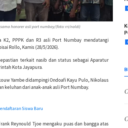
K
sama honorer asli port numbay/(foto: rri/naldi)
P
ga K2, PPPK dan R3 asli Port Numbay mendatangi
sai Rollo, Kamis (28/5/2026).
astian terkait nasib dan status sebagai Aparatur
intah Kota Jayapura.
B
Skouw Yambe didampingi Ondoafi Kayu Pulo, Nikolaus
an keluhan dari anak-anak asli Port Numbay.
endaftaran Siswa Baru
rank Reynould Tjoe mengaku puas dan bangga atas