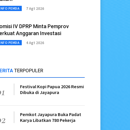
7 Agt 2026
INFO PEMDA
omisi IV DPRP Minta Pemprov
erkuat Anggaran Investasi
4 Agt 2026
INFO PEMDA
ERITA
TERPOPULER
Festival Kopi Papua 2026 Resmi
01
Dibuka di Jayapura
Pemkot Jayapura Buka Padat
02
Karya Libatkan 780 Pekerja