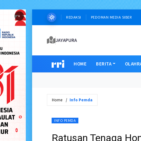
×
REDAKSI
PEDOMAN MEDIA SIBER
JAYAPURA
HOME
BERITA
OLAHR
Home
Info Pemda
INFO PEMDA
Ratusan Tenaga Hon