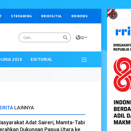
×
T
STREAMING
RRIDIGITAL
RRINEWS
ID
DUNIA 2026
EDITORIAL
ERITA
LAINNYA
asyarakat Adat Saireri, Mamta-Tabi
erahkan Dukungan Papua Utara ke