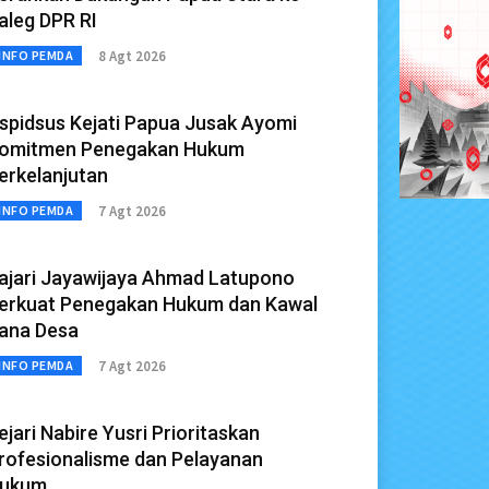
aleg DPR RI
8 Agt 2026
INFO PEMDA
spidsus Kejati Papua Jusak Ayomi
omitmen Penegakan Hukum
erkelanjutan
7 Agt 2026
INFO PEMDA
ajari Jayawijaya Ahmad Latupono
erkuat Penegakan Hukum dan Kawal
ana Desa
7 Agt 2026
INFO PEMDA
ejari Nabire Yusri Prioritaskan
rofesionalisme dan Pelayanan
ukum