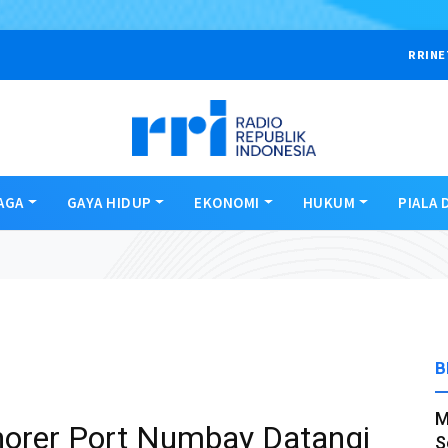
RRINE
AGA
GAYA HIDUP
EKONOMI
HUKUM
PIALA 
B
M
orer Port Numbay Datangi
S