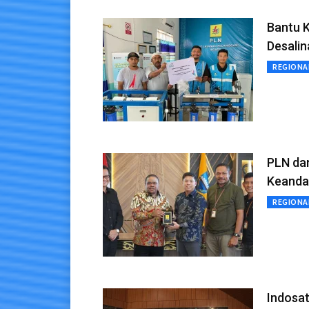
Bantu K
Desalin
REGIONA
PLN da
Keanda
REGIONA
Indosa