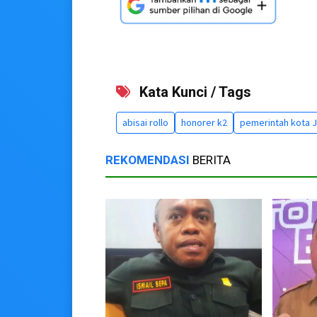
Kata Kunci / Tags
abisai rollo
honorer k2
pemerintah kota 
REKOMENDASI
BERITA