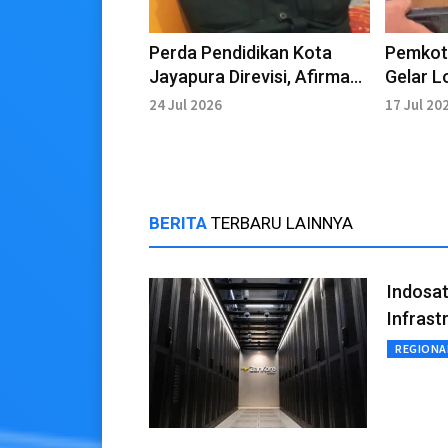
Perda Pendidikan Kota
Pemkot
Jayapura Direvisi, Afirmasi
Gelar L
Otsus Jadi Prioritas Utama
Pendaft
24 Jul 2026
17 Jul 20
2026
BERITA
TERBARU LAINNYA
Indosa
Infrastr
REGIONA