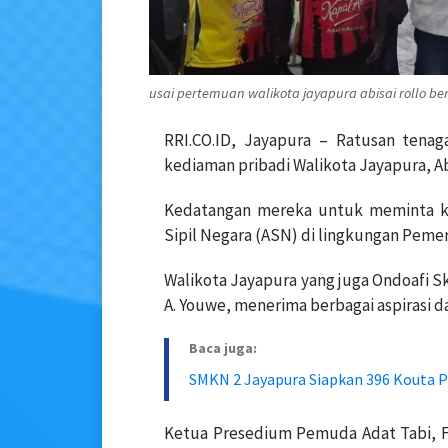
usai pertemuan walikota jayapura abisai rollo ber
RRI.CO.ID, Jayapura – Ratusan tena
kediaman pribadi Walikota Jayapura, Abi
Kedatangan mereka untuk meminta kep
Sipil Negara (ASN) di lingkungan Pemer
Walikota Jayapura yang juga Ondoafi 
A. Youwe, menerima berbagai aspirasi d
Baca juga:
SMKN 2 Jayapura Siapkan 396 Kouta P
Ketua Presedium Pemuda Adat Tabi, F