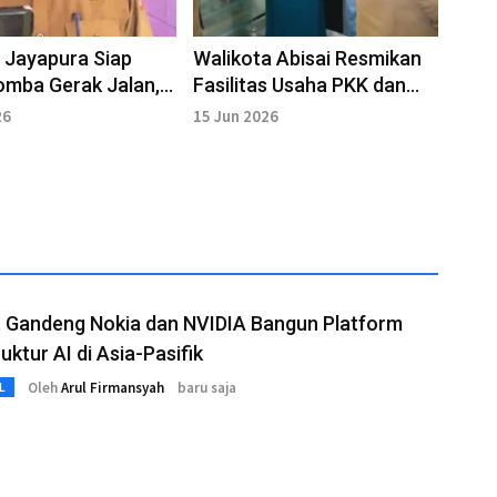
 Jayapura Siap
Walikota Abisai Resmikan
omba Gerak Jalan,
Fasilitas Usaha PKK dan
aran Mulai 28 Juli
Bunda PAUD
26
15 Jun 2026
t Gandeng Nokia dan NVIDIA Bangun Platform
uktur AI di Asia-Pasifik
Oleh
Arul Firmansyah
baru saja
L