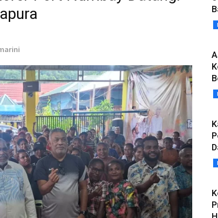
B
apura
marini
A
K
B
K
P
D
K
P
H