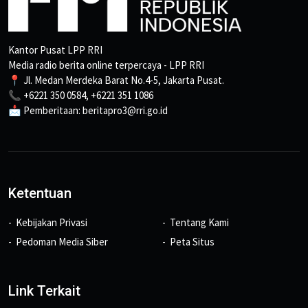
Kantor Pusat LPP RRI
Media radio berita online terpercaya - LPP RRI
📍 Jl. Medan Merdeka Barat No.4-5, Jakarta Pusat.
📞 +6221 350 0584, +6221 351 1086
📩 Pemberitaan: beritapro3@rri.go.id
Ketentuan
Kebijakan Privasi
Tentang Kami
Pedoman Media Siber
Peta Situs
Link Terkait