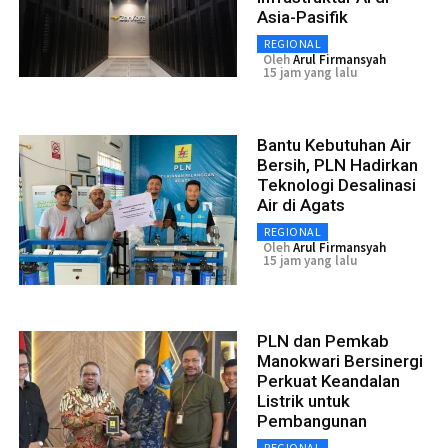
Asia-Pasifik
REGIONAL
Oleh
Arul Firmansyah
15 jam yang lalu
Bantu Kebutuhan Air
Bersih, PLN Hadirkan
Teknologi Desalinasi
Air di Agats
REGIONAL
Oleh
Arul Firmansyah
15 jam yang lalu
PLN dan Pemkab
Manokwari Bersinergi
Perkuat Keandalan
Listrik untuk
Pembangunan
REGIONAL