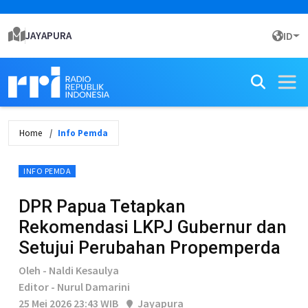
JAYAPURA
ID
Home
Info Pemda
INFO PEMDA
DPR Papua Tetapkan
Rekomendasi LKPJ Gubernur dan
Setujui Perubahan Propemperda
Oleh - Naldi Kesaulya
Editor - Nurul Damarini
25 Mei 2026 23:43 WIB
Jayapura