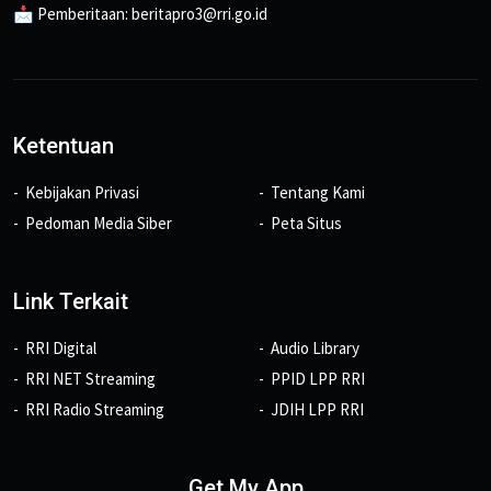
📩 Pemberitaan: beritapro3@rri.go.id
Ketentuan
Kebijakan Privasi
Tentang Kami
Pedoman Media Siber
Peta Situs
Link Terkait
RRI Digital
Audio Library
RRI NET Streaming
PPID LPP RRI
RRI Radio Streaming
JDIH LPP RRI
Get My App