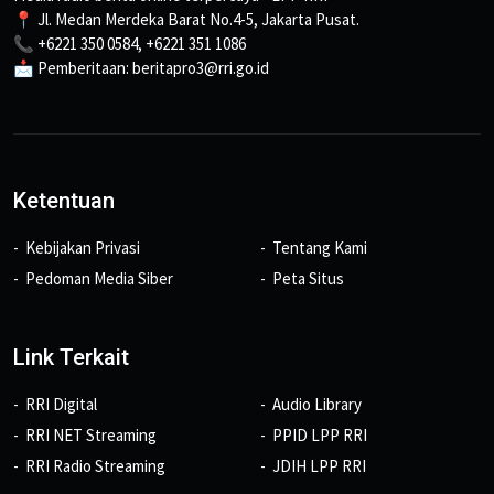
📍 Jl. Medan Merdeka Barat No.4-5, Jakarta Pusat.
📞 +6221 350 0584, +6221 351 1086
📩 Pemberitaan: beritapro3@rri.go.id
Ketentuan
Kebijakan Privasi
Tentang Kami
Pedoman Media Siber
Peta Situs
Link Terkait
RRI Digital
Audio Library
RRI NET Streaming
PPID LPP RRI
RRI Radio Streaming
JDIH LPP RRI