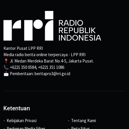
Kantor Pusat LPP RRI
Media radio berita online terpercaya - LPP RRI
📍 Jl. Medan Merdeka Barat No.4-5, Jakarta Pusat.
📞 +6221 350 0584, +6221 351 1086
📩 Pemberitaan: beritapro3@rri.go.id
Ketentuan
Kebijakan Privasi
Tentang Kami
Pedoman Media Siber
Peta Situs