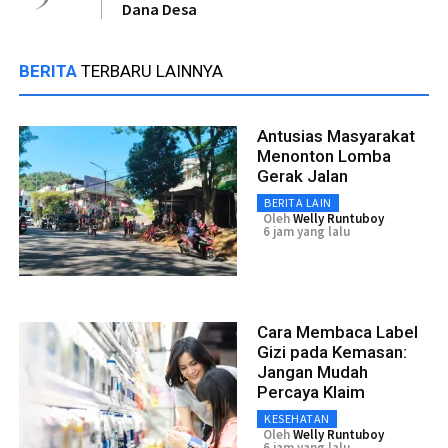
Dana Desa
BERITA
TERBARU LAINNYA
Antusias Masyarakat
Menonton Lomba
Gerak Jalan
BERITA LAIN
Oleh
Welly Runtuboy
6 jam yang lalu
Cara Membaca Label
Gizi pada Kemasan:
Jangan Mudah
Percaya Klaim
KESEHATAN
Oleh
Welly Runtuboy
6 jam yang lalu