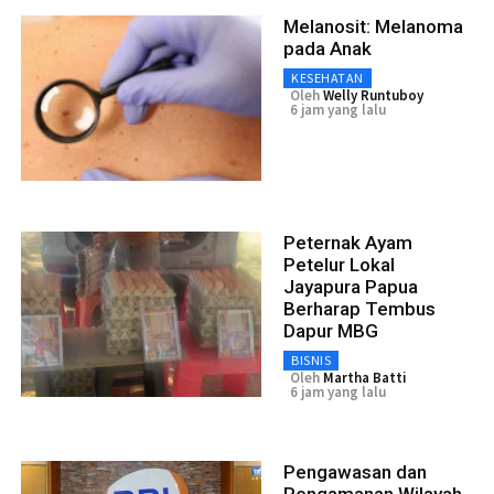
Melanosit: Melanoma
pada Anak
KESEHATAN
Oleh
Welly Runtuboy
6 jam yang lalu
Peternak Ayam
Petelur Lokal
Jayapura Papua
Berharap Tembus
Dapur MBG
BISNIS
Oleh
Martha Batti
6 jam yang lalu
Pengawasan dan
Pengamanan Wilayah