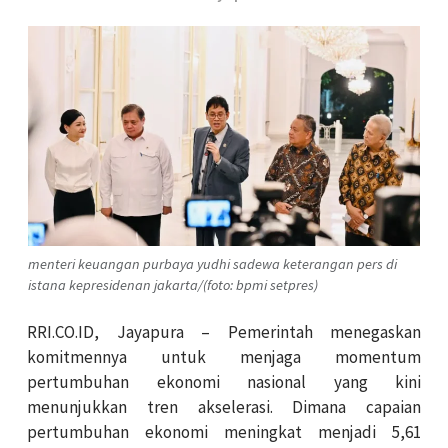
menteri keuangan purbaya yudhi sadewa keterangan pers di
istana kepresidenan jakarta/(foto: bpmi setpres)
RRI.CO.ID, Jayapura – Pemerintah menegaskan
komitmennya untuk menjaga momentum
pertumbuhan ekonomi nasional yang kini
menunjukkan tren akselerasi. Dimana capaian
pertumbuhan ekonomi meningkat menjadi 5,61