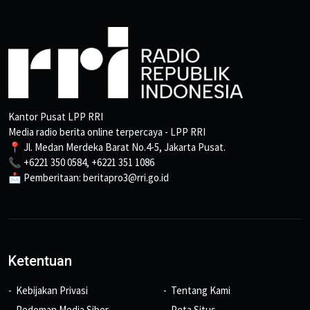
Kantor Pusat LPP RRI
Media radio berita online terpercaya - LPP RRI
📍 Jl. Medan Merdeka Barat No.4-5, Jakarta Pusat.
📞 +6221 350 0584, +6221 351 1086
📩 Pemberitaan: beritapro3@rri.go.id
Ketentuan
Kebijakan Privasi
Tentang Kami
Pedoman Media Siber
Peta Situs