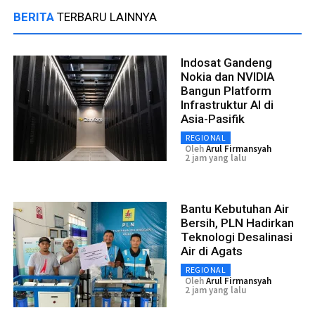
BERITA
TERBARU LAINNYA
Indosat Gandeng
Nokia dan NVIDIA
Bangun Platform
Infrastruktur AI di
Asia-Pasifik
REGIONAL
Oleh
Arul Firmansyah
2 jam yang lalu
Bantu Kebutuhan Air
Bersih, PLN Hadirkan
Teknologi Desalinasi
Air di Agats
REGIONAL
Oleh
Arul Firmansyah
2 jam yang lalu