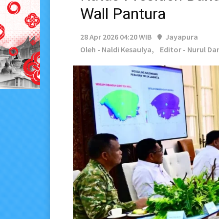
Wall Pantura
28 Apr 2026 04:20 WIB
Jayapura
Oleh - Naldi Kesaulya,
Editor - Nurul Da