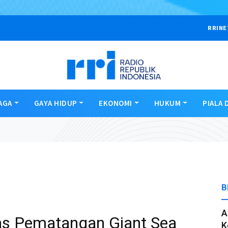
RRINE
AGA
GAYA HIDUP
EKONOMI
HUKUM
PIALA 
B
A
as Pematangan Giant Sea
K