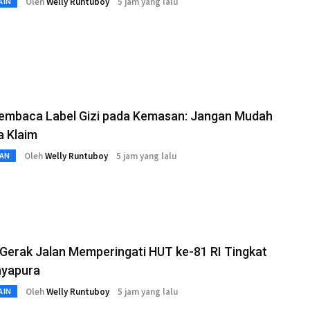
Oleh
Welly Runtuboy
5 jam yang lalu
AIN
embaca Label Gizi pada Kemasan: Jangan Mudah
a Klaim
Oleh
Welly Runtuboy
5 jam yang lalu
AN
Gerak Jalan Memperingati HUT ke-81 RI Tingkat
ayapura
Oleh
Welly Runtuboy
5 jam yang lalu
AIN