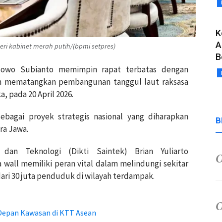
K
A
i kabinet merah putih/(bpmi setpres)
B
abowo Subianto memimpin rapat terbatas dengan
ih mematangkan pembangunan tanggul laut raksasa
a, pada 20 April 2026.
bagai proyek strategis nasional yang diharapkan
B
ra Jawa.
 dan Teknologi (Dikti Saintek) Brian Yuliarto
wall memiliki peran vital dalam melindungi sekitar
dari 30 juta penduduk di wilayah terdampak.
Depan Kawasan di KTT Asean