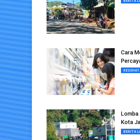
BERITA L
Cara M
Percay
KESEHAT
Lomba 
Kota J
BERITA L