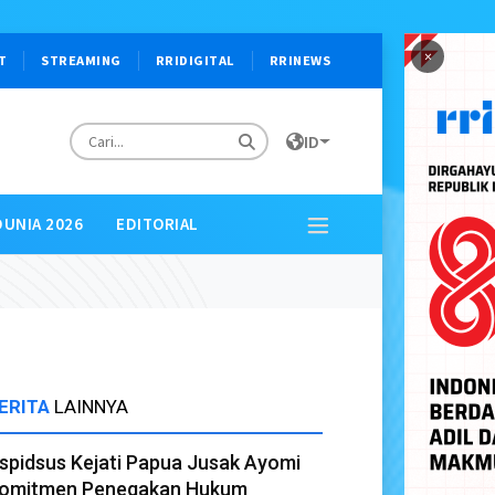
×
T
STREAMING
RRIDIGITAL
RRINEWS
ID
DUNIA 2026
EDITORIAL
ERITA
LAINNYA
spidsus Kejati Papua Jusak Ayomi
omitmen Penegakan Hukum