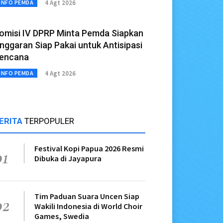
4 Agt 2026
INFO PEMDA
omisi IV DPRP Minta Pemda Siapkan
nggaran Siap Pakai untuk Antisipasi
encana
4 Agt 2026
INFO PEMDA
ERITA
TERPOPULER
Festival Kopi Papua 2026 Resmi
01
Dibuka di Jayapura
Tim Paduan Suara Uncen Siap
02
Wakili Indonesia di World Choir
Games, Swedia