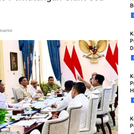
B
marini
K
P
D
K
P
H
K
P