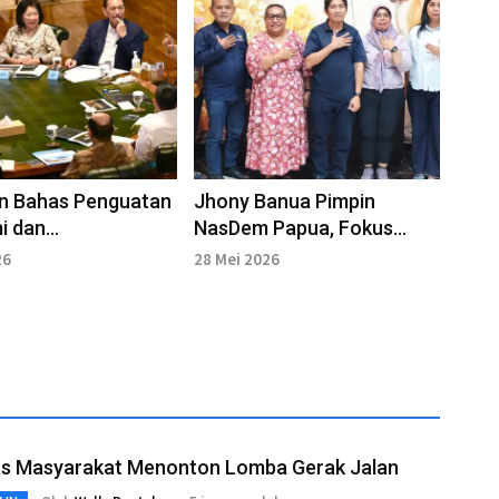
en Bahas Penguatan
Jhony Banua Pimpin
i dan
NasDem Papua, Fokus
purnaan GovTech
Konsolidasi Internal Partai
26
28 Mei 2026
as Masyarakat Menonton Lomba Gerak Jalan