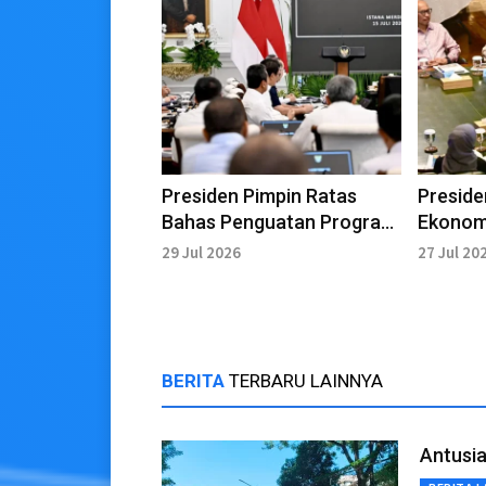
Presiden Pimpin Ratas
Presid
Bahas Penguatan Program
Ekonom
Nasional
Penyem
29 Jul 2026
27 Jul 20
BERITA
TERBARU LAINNYA
Antusi