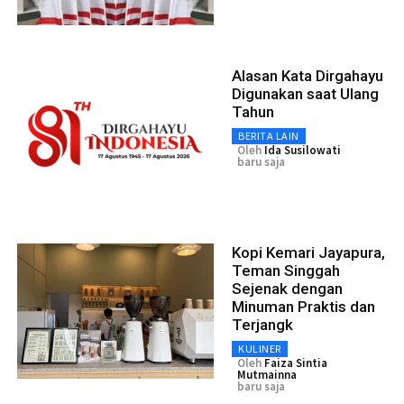
Alasan Kata Dirgahayu
Digunakan saat Ulang
Tahun
BERITA LAIN
Oleh
Ida Susilowati
baru saja
Kopi Kemari Jayapura,
Teman Singgah
Sejenak dengan
Minuman Praktis dan
Terjangk
KULINER
Oleh
Faiza Sintia
Mutmainna
baru saja