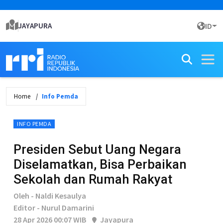
JAYAPURA
ID
Home
Info Pemda
INFO PEMDA
Presiden Sebut Uang Negara
Diselamatkan, Bisa Perbaikan
Sekolah dan Rumah Rakyat
Oleh - Naldi Kesaulya
Editor - Nurul Damarini
28 Apr 2026 00:07 WIB
Jayapura