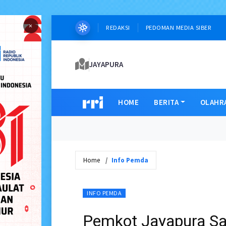
×
REDAKSI
PEDOMAN MEDIA SIBER
JAYAPURA
HOME
BERITA
OLAHR
Home
Info Pemda
INFO PEMDA
Pemkot Jayapura Sa