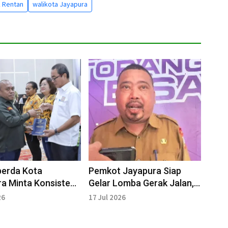
 Rentan
walikota Jayapura
erda Kota
Pemkot Jayapura Siap
a Minta Konsisten
Gelar Lomba Gerak Jalan,
an Perda RTRW
Pendaftaran Mulai 28 Juli
26
17 Jul 2026
u
2026