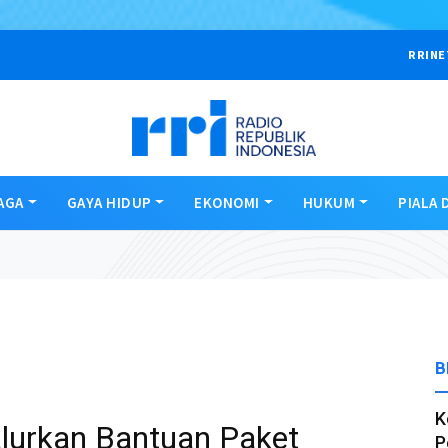
RRINE
AGA
GAYA HIDUP
EKONOMI
HUKUM
PIALA 
B
K
lurkan Bantuan Paket
P