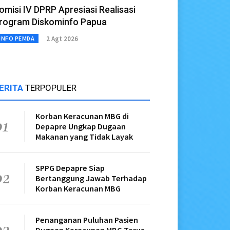
omisi IV DPRP Apresiasi Realisasi
rogram Diskominfo Papua
2 Agt 2026
INFO PEMDA
ERITA
TERPOPULER
Korban Keracunan MBG di
01
Depapre Ungkap Dugaan
Makanan yang Tidak Layak
SPPG Depapre Siap
02
Bertanggung Jawab Terhadap
Korban Keracunan MBG
Penanganan Puluhan Pasien
03