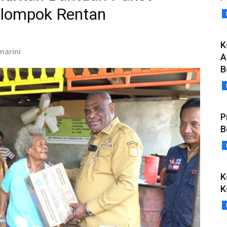
elompok Rentan
K
marini
A
B
P
B
K
K