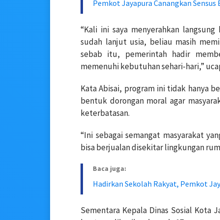
Pemkot Jayapura Canangkan Sensus 
“Kali ini saya menyerahkan langsung
sudah lanjut usia, beliau masih mem
sebab itu, pemerintah hadir membe
memenuhi kebutuhan sehari-hari,” ucap
Kata Abisai, program ini tidak hanya 
bentuk dorongan moral agar masyarak
keterbatasan.
“Ini sebagai semangat masyarakat yan
bisa berjualan disekitar lingkungan ru
Baca juga:
Hadirkan Sekolah Rakyat, Pemkot Ja
Sementara Kepala Dinas Sosial Kota J