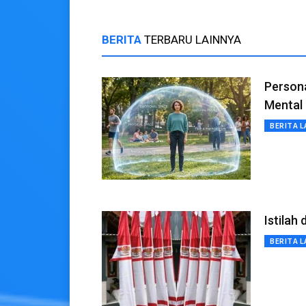
BERITA
TERBARU LAINNYA
Persona
Mental
BERITA L
Istilah
BERITA L