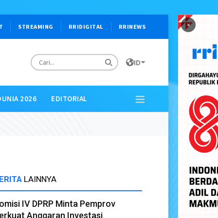
×
T
STREAMING
RRIDIGITAL
RRINEWS
ID
DUNIA 2026
EDITORIAL
ERITA
LAINNYA
omisi IV DPRP Minta Pemprov
erkuat Anggaran Investasi