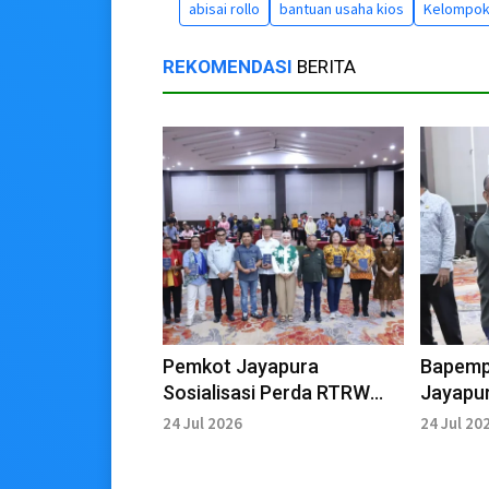
abisai rollo
bantuan usaha kios
Kelompok
REKOMENDASI
BERITA
Pemkot Jayapura
Bapemp
Sosialisasi Perda RTRW
Jayapur
Terbaru Nomor 1 Tahun
Jalank
24 Jul 2026
24 Jul 20
2026
Terbar