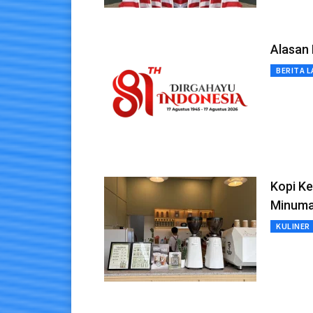
Alasan 
BERITA L
Kopi K
Minuman
KULINER