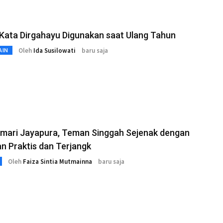
Kata Dirgahayu Digunakan saat Ulang Tahun
Oleh
Ida Susilowati
baru saja
AIN
emari Jayapura, Teman Singgah Sejenak dengan
 Praktis dan Terjangk
Oleh
Faiza Sintia Mutmainna
baru saja