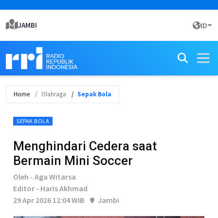
JAMBI
ID
Home
Olahraga
Sepak Bola
SEPAK BOLA
Menghindari Cedera saat
Bermain Mini Soccer
Oleh - Aga Witarsa
Editor - Haris Akhmad
29 Apr 2026 12:04 WIB
Jambi