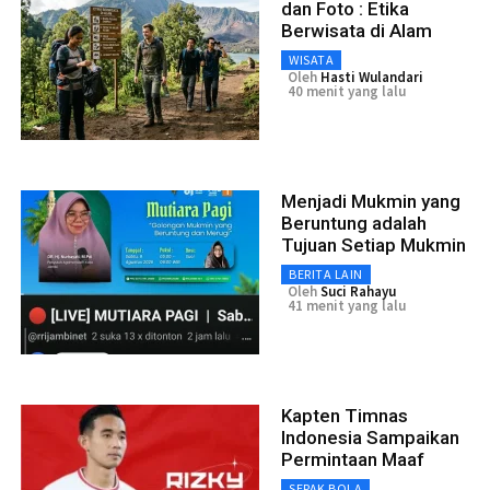
dan Foto : Etika
Berwisata di Alam
WISATA
Oleh
Hasti Wulandari
40 menit yang lalu
Menjadi Mukmin yang
Beruntung adalah
Tujuan Setiap Mukmin
BERITA LAIN
Oleh
Suci Rahayu
41 menit yang lalu
Kapten Timnas
Indonesia Sampaikan
Permintaan Maaf
SEPAK BOLA