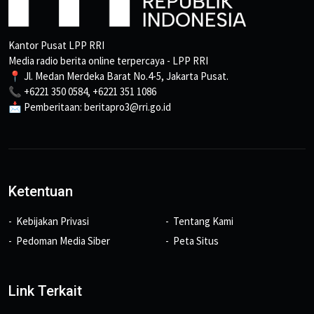
Kantor Pusat LPP RRI
Media radio berita online terpercaya - LPP RRI
📍 Jl. Medan Merdeka Barat No.4-5, Jakarta Pusat.
📞 +6221 350 0584, +6221 351 1086
📩 Pemberitaan: beritapro3@rri.go.id
Ketentuan
Kebijakan Privasi
Tentang Kami
Pedoman Media Siber
Peta Situs
Link Terkait