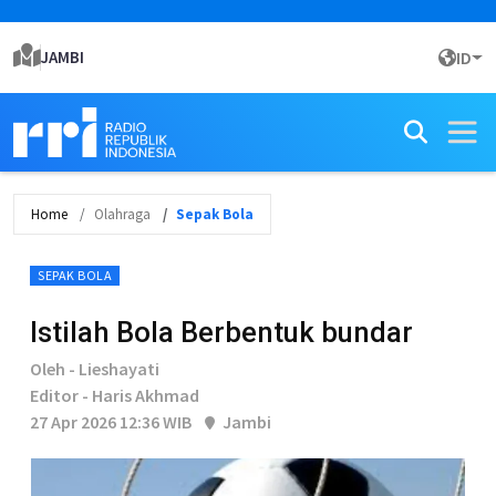
JAMBI
ID
Home
Olahraga
Sepak Bola
SEPAK BOLA
Istilah Bola Berbentuk bundar
Oleh - Lieshayati
Editor - Haris Akhmad
27 Apr 2026 12:36 WIB
Jambi