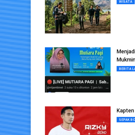
WISATA
Menjadi
Mukmi
BERITA L
Kapten
SEPAK B