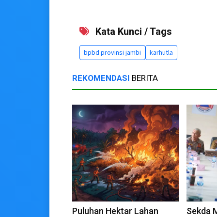
Kata Kunci / Tags
bpbd provinsi jambi
karhutla
REKOMENDASI
BERITA
Puluhan Hektar Lahan
Sekda 