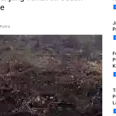
re
J
 Putra
P
F
P
K
T
P
L