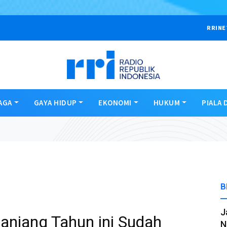
RRINE
AGA
GAYA HIDUP
EKONOMI
HUKUM
PIALA 
B
J
anjang Tahun ini Sudah
N