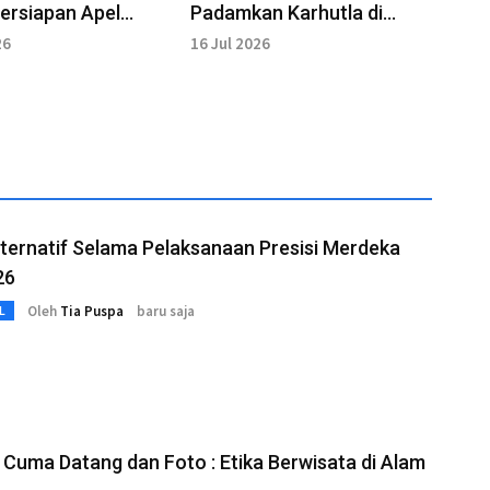
ersiapan Apel
Padamkan Karhutla di
arhutla 2026
Sungai Gelam
26
16 Jul 2026
lternatif Selama Pelaksanaan Presisi Merdeka
26
Oleh
Tia Puspa
baru saja
L
Cuma Datang dan Foto : Etika Berwisata di Alam