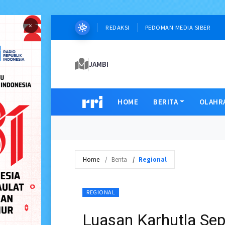
×
REDAKSI
PEDOMAN MEDIA SIBER
JAMBI
HOME
BERITA
OLAHR
Home
Berita
Regional
REGIONAL
Luasan Karhutla Sep