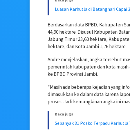
Baca juga:
Luasan Karhutla di Batanghari Capai 
Berdasarkan data BPBD, Kabupaten Sar
44,90 hektare. Disusul Kabupaten Bata
Jabung Timur 33,60 hektare, Kabupate
hektare, dan Kota Jambi 1,76 hektare.
Andre menjelaskan, angka tersebut masi
pemerintah kabupaten dan kota masih 
ke BPBD Provinsi Jambi.
"Masih ada beberapa kejadian yang inf
dimasukkan ke dalam data karena lapor
proses. Jadi kemungkinan angka ini mas
Baca juga:
Sebanyak 81 Posko Terpadu Karhutla T