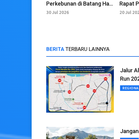
Perkebunan di Batang Hari
Rapat P
Hangus Terbakar
Siaga K
30 Jul 2026
20 Jul 20
BERITA
TERBARU LAINNYA
Jalur A
Run 20
REGIONA
Jangan 