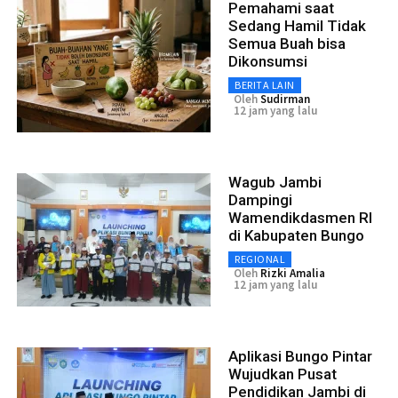
Pemahami saat
Sedang Hamil Tidak
Semua Buah bisa
Dikonsumsi
BERITA LAIN
Oleh
Sudirman
12 jam yang lalu
Wagub Jambi
Dampingi
Wamendikdasmen RI
di Kabupaten Bungo
REGIONAL
Oleh
Rizki Amalia
12 jam yang lalu
Aplikasi Bungo Pintar
Wujudkan Pusat
Pendidikan Jambi di