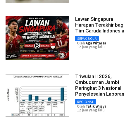
Lawan Singapura
Harapan Terakhir bagi
Tim Garuda Indonesia
SEPAK BOLA
Oleh
Aga Witarsa
12 jam yang lalu
Triwulan II 2026,
Ombudsman Jambi
Peringkat 3 Nasional
Penyelesaian Laporan
REGIONAL
Oleh
Tatik Wijaya
12 jam yang lalu