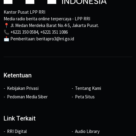
Kantor Pusat LPP RRI
Media radio berita online terpercaya - LPP RRI
📍 Jl. Medan Merdeka Barat No.4-5, Jakarta Pusat.
📞 +6221 350 0584, +6221 351 1086
📩 Pemberitaan: beritapro3@rri.go.id
Ketentuan
Kebijakan Privasi
Tentang Kami
Pedoman Media Siber
Peta Situs
Link Terkait
RRI Digital
Audio Library