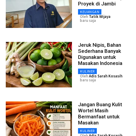
Proyek di Jambi
KEUANGAN
Oleh
Tatik Wijaya
baru saja
Jeruk Nipis, Bahan
Sederhana Banyak
Digunakan untuk
Masakan Indonesia
KULINER
Oleh
Adis Sarah Kosasih
baru saja
Jangan Buang Kulit
Wortel Masih
Bermanfaat untuk
Masakan
KULINER
Oleh
Adis Sarah Kosasih