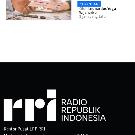
KEUANGAN
Oleh
Leonardus Yoga
Wijanarko
3 jam yang lalu
Kantor Pusat LPP RRI