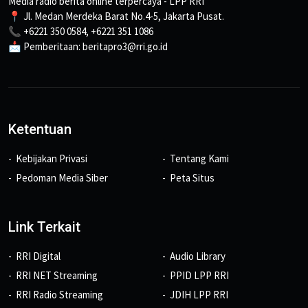
Media radio berita online terpercaya - LPP RRI
📍 Jl. Medan Merdeka Barat No.4-5, Jakarta Pusat.
📞 +6221 350 0584, +6221 351 1086
📩 Pemberitaan: beritapro3@rri.go.id
Ketentuan
Kebijakan Privasi
Tentang Kami
Pedoman Media Siber
Peta Situs
Link Terkait
RRI Digital
Audio Library
RRI NET Streaming
PPID LPP RRI
RRI Radio Streaming
JDIH LPP RRI