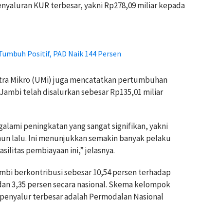
yaluran KUR terbesar, yakni Rp278,09 miliar kepada
umbuh Positif, PAD Naik 144 Persen
tra Mikro (UMi) juga mencatatkan pertumbuhan
i Jambi telah disalurkan sebesar Rp135,01 miliar
alami peningkatan yang sangat signifikan, yakni
hun lalu. Ini menunjukkan semakin banyak pelaku
ilitas pembiayaan ini,” jelasnya.
bi berkontribusi sebesar 10,54 persen terhadap
dan 3,35 persen secara nasional. Skema kelompok
 penyalur terbesar adalah Permodalan Nasional