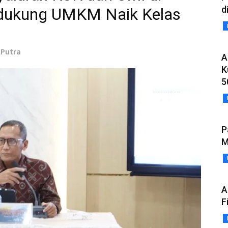
d
ndukung UMKM Naik Kelas
a Putra
A
K
5
P
M
A
F