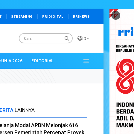
×
T
STREAMING
RRIDIGITAL
RRINEWS
ID
DUNIA 2026
EDITORIAL
ERITA
LAINNYA
elanja Modal APBN Melonjak 616
ersen Pemerintah Percepat Proyek