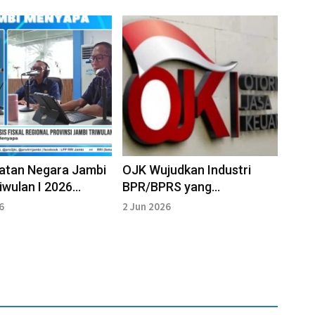
atan Negara Jambi
OJK Wujudkan Industri
iwulan I 2026
BPR/BPRS yang
 80,46 Persen
Berintegritas, Tangguh dan
6
2 Jun 2026
Kontributif