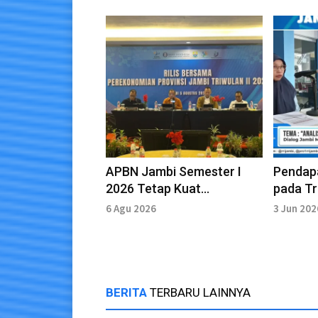
APBN Jambi Semester I
Pendap
2026 Tetap Kuat
pada Tr
Pendapatan Negara
Tumbuh
6 Agu 2026
3 Jun 202
Tumbuh 50,36 Persen
BERITA
TERBARU LAINNYA