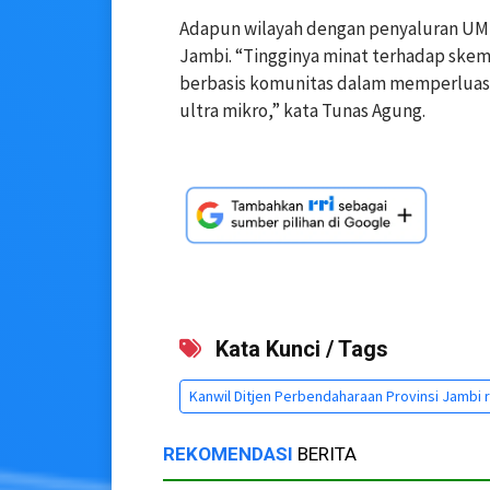
Adapun wilayah dengan penyaluran UMi 
Jambi. “Tingginya minat terhadap sk
berbasis komunitas dalam memperluas 
ultra mikro,” kata Tunas Agung.
Kata Kunci / Tags
Kanwil Ditjen Perbendaharaan Provinsi Jambi r
REKOMENDASI
BERITA