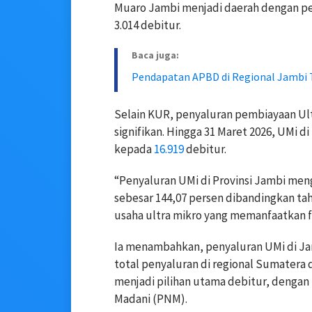
Muaro Jambi menjadi daerah dengan pen
3.014 debitur.
Baca juga:
Pendapatan APBD di Regional Jambi T
Selain KUR, penyaluran pembiayaan Ul
signifikan. Hingga 31 Maret 2026, UMi d
kepada
16.919
debitur.
“Penyaluran UMi di Provinsi Jambi meng
sebesar 144,07 persen dibandingkan ta
usaha ultra mikro yang memanfaatkan fas
Ia menambahkan, penyaluran UMi di Jam
total penyaluran di regional Sumatera 
menjadi pilihan utama debitur, dengan
Madani (PNM).