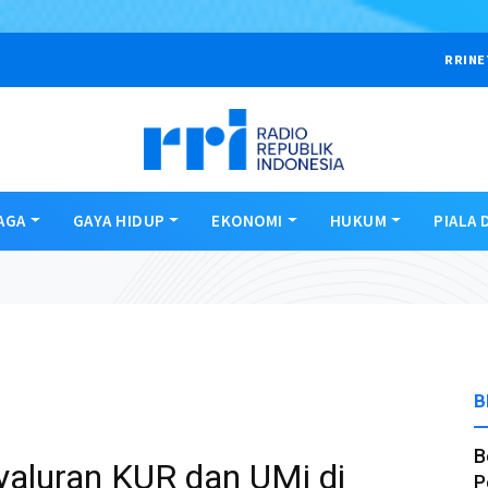
RRINE
AGA
GAYA HIDUP
EKONOMI
HUKUM
PIALA 
B
B
yaluran KUR dan UMi di
P