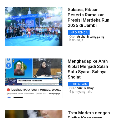
Sukses, Ribuan
Peserta Ramaikan
Presisi Merdeka Run
2026 di Jambi
INFO PEMDA
Oleh
Artha Sitanggang
baru saja
Menghadap ke Arah
Kiblat Menjadi Salah
Satu Syarat Sahnya
Sholat
BERITA LAIN
Oleh
Suci Rahayu
4 jam yang lalu
Tren Modern dengan
Risiko Kesehatan