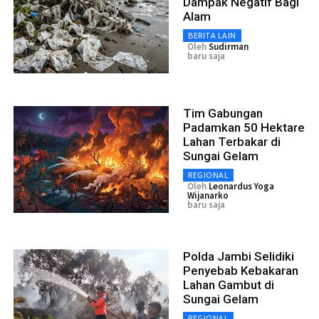
Dampak Negatif Bagi
Alam
BERITA LAIN
Oleh
Sudirman
baru saja
Tim Gabungan
Padamkan 50 Hektare
Lahan Terbakar di
Sungai Gelam
REGIONAL
Oleh
Leonardus Yoga
Wijanarko
baru saja
Polda Jambi Selidiki
Penyebab Kebakaran
Lahan Gambut di
Sungai Gelam
REGIONAL