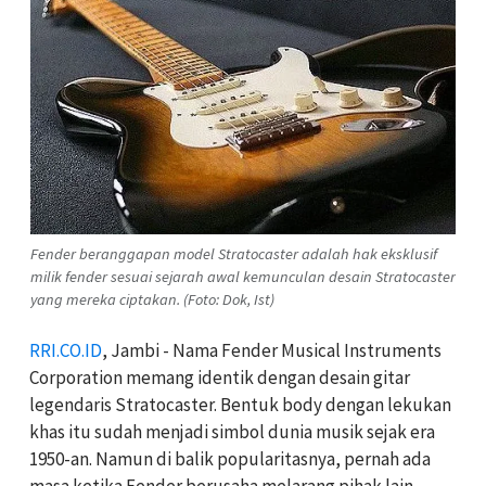
Fender beranggapan model Stratocaster adalah hak eksklusif
milik fender sesuai sejarah awal kemunculan desain Stratocaster
yang mereka ciptakan. (Foto: Dok, Ist)
RRI.CO.ID
, Jambi - Nama Fender Musical Instruments
Corporation memang identik dengan desain gitar
legendaris Stratocaster. Bentuk body dengan lekukan
khas itu sudah menjadi simbol dunia musik sejak era
1950-an. Namun di balik popularitasnya, pernah ada
masa ketika Fender berusaha melarang pihak lain