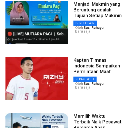
Menjadi Mukmin yang
Beruntung adalah
Tujuan Setiap Mukmin
BERITA LAIN
Oleh
Suci Rahayu
baru saja
Kapten Timnas
Indonesia Sampaikan
Permintaan Maaf
SEPAK BOLA
Oleh
Suci Rahayu
baru saja
Memilih Waktu
Terbaik Naik Pesawat
Bersama Anak