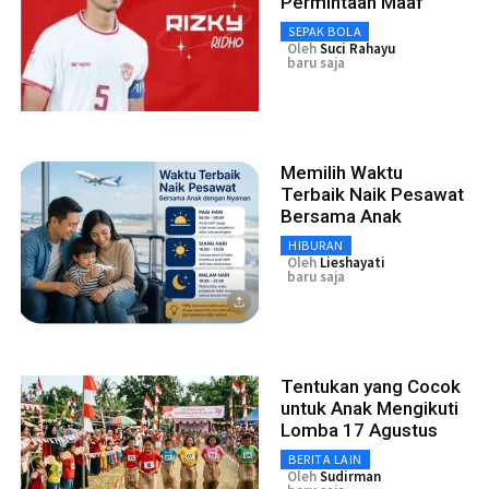
Permintaan Maaf
SEPAK BOLA
Oleh
Suci Rahayu
baru saja
Memilih Waktu
Terbaik Naik Pesawat
Bersama Anak
HIBURAN
Oleh
Lieshayati
baru saja
Tentukan yang Cocok
untuk Anak Mengikuti
Lomba 17 Agustus
BERITA LAIN
Oleh
Sudirman