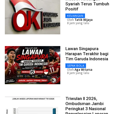
Syariah Terus Tumbuh
Positif
KEUANGAN
Oleh
Tatik Wijaya
8 jam yang lalu
Lawan Singapura
Harapan Terakhir bagi
Tim Garuda Indonesia
SEPAK BOLA
Oleh
Aga Witarsa
8 jam yang lalu
Triwulan II 2026,
Ombudsman Jambi
Peringkat 3 Nasional
Penyelesaian Laporan