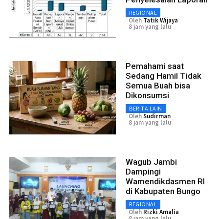
REGIONAL
Oleh
Tatik Wijaya
8 jam yang lalu
Pemahami saat
Sedang Hamil Tidak
Semua Buah bisa
Dikonsumsi
BERITA LAIN
Oleh
Sudirman
8 jam yang lalu
Wagub Jambi
Dampingi
Wamendikdasmen RI
di Kabupaten Bungo
REGIONAL
Oleh
Rizki Amalia
8 jam yang lalu